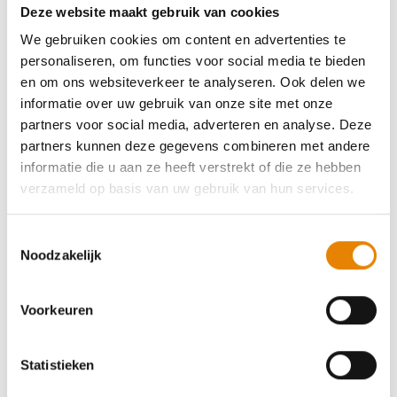
en dus sterkere botstructuren. Finaal heeft wandelen
Deze website maakt gebruik van cookies
op blote voeten een gunstig effect op je
We gebruiken cookies om content en advertenties te
bloedcirculatie en je zenuwstelsel. Het is zelfs
personaliseren, om functies voor social media te bieden
wetenschappelijk bewezen dat direct contact tussen
en om ons websiteverkeer te analyseren. Ook delen we
de huid en de grond zorgt voor een gelukkiger gevoel
informatie over uw gebruik van onze site met onze
en minder stress.”
partners voor social media, adverteren en analyse. Deze
partners kunnen deze gegevens combineren met andere
informatie die u aan ze heeft verstrekt of die ze hebben
verzameld op basis van uw gebruik van hun services.
Toestemmingsselectie
Noodzakelijk
Voorkeuren
Statistieken
Extra tips voor gelukkige voeten