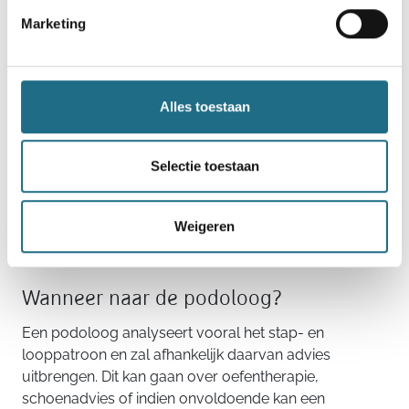
Hou zeker ook rekening met onderstaande tips om je
Marketing
voeten gezond en gelukkig te houden.
Investeer in kwalitatieve wandelschoenen.
Wissel tijdig je sokken, wandelwol kan wonderen
Alles toestaan
verrichten.
Check je voeten geregeld, soms voel je bepaalde
kwalen niet.
Selectie toestaan
Maak werk van een goede voethygiëne en -
verzorging.
Geef je voeten voldoende lucht en ontspanning,
Weigeren
zeker na meerdaagse wandelingen.
Wanneer naar de podoloog?
Een podoloog analyseert vooral het stap- en
looppatroon en zal afhankelijk daarvan advies
uitbrengen. Dit kan gaan over oefentherapie,
schoenadvies of indien onvoldoende kan een