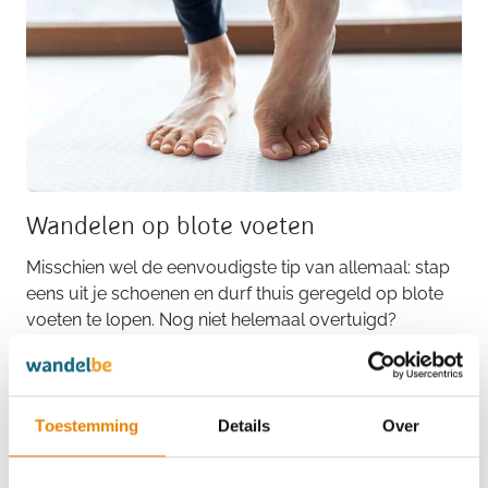
Wandelen op blote voeten
Misschien wel de eenvoudigste tip van allemaal: stap
eens uit je schoenen en durf thuis geregeld op blote
voeten te lopen. Nog niet helemaal overtuigd?
Podoloog Van Dijck somt de talrijke voordelen op.
“Het contact tussen de huid en de grond verbetert de
proprioceptie en zorgt voor een betere verbinding
tussen voeten en hersenen. Daarnaast moeten je
Toestemming
Details
Over
voetspieren harder werken en worden ze dus sterker.
De druk vanuit de grond zorgt trouwens voor hardere