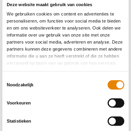
Deze website maakt gebruik van cookies
We gebruiken cookies om content en advertenties te
personaliseren, om functies voor social media te bieden
en om ons websiteverkeer te analyseren. Ook delen we
informatie over uw gebruik van onze site met onze
partners voor social media, adverteren en analyse. Deze
partners kunnen deze gegevens combineren met andere
informatie die u aan ze heeft verstrekt of die ze hebben
verzameld op basis van uw gebruik van hun services.
Toestemmingsselectie
Noodzakelijk
Wandeltips
De wandelkalender voor 2026 is er: bekijk
Voorkeuren
de wandel.be kalender hier
Statistieken
Het maken van de wandelplannen kan alvast
beginnen, want de wandel.be-kalender voor 2026