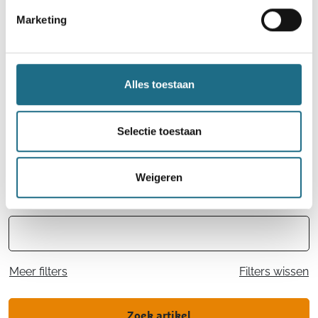
staat voortaan online. Zoek je favoriete
Marketing
wandeltochten tussen meer dan 1.100 organisaties.
Lees meer
Alles toestaan
Selectie toestaan
Weigeren
Artikelnaam
Meer filters
Filters wissen