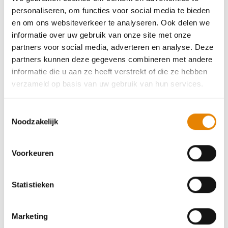
personaliseren, om functies voor social media te bieden
Ijsjes midweekwandeling
en om ons websiteverkeer te analyseren. Ook delen we
informatie over uw gebruik van onze site met onze
7 km
10 km
14 km
18 km
21 km
28 km
partners voor social media, adverteren en analyse. Deze
partners kunnen deze gegevens combineren met andere
Woensdag 19 augustus 2026
informatie die u aan ze heeft verstrekt of die ze hebben
Velzeke-Ruddershove (Zottegem), Oost-Vlaanderen
verzameld op basis van uw gebruik van hun services.
Toestemmingsselectie
Noodzakelijk
Herdenkingstocht overleden leden
Voorkeuren
6 km
10 km
14 km
18 km
21 km
Statistieken
Woensdag 16 september 2026
Sint-Goriks-Oudenhove (Zottegem), Oost-Vlaanderen
Marketing