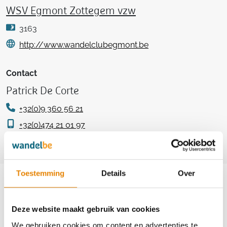
WSV Egmont Zottegem vzw
3163
http://www.wandelclubegmont.be
Contact
Patrick De Corte
+32(0)9 360 56 21
+32(0)474 21 01 97
info@wandelclubegmont.be
Aankomende wandeltochten van deze
Toestemming
Details
Over
club
Deze website maakt gebruik van cookies
We gebruiken cookies om content en advertenties te