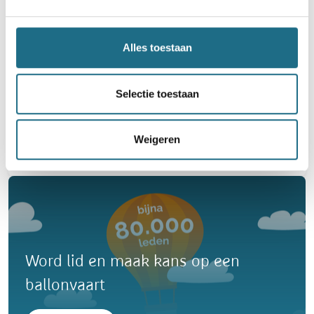
Alles toestaan
Spek en eieren midweekwandeling
Selectie toestaan
7 km
10 km
14 km
18 km
21 km
Woensdag 21 oktober 2026
Weigeren
Velzeke-Ruddershove (Zottegem), Oost-Vlaanderen
Word lid en maak kans op een
ballonvaart