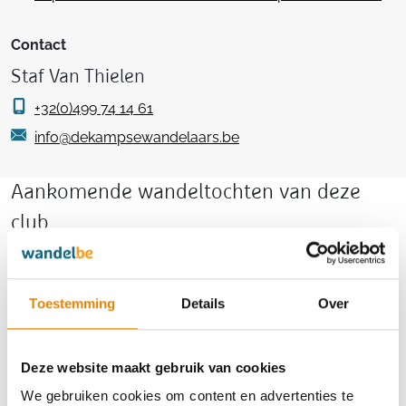
Contact
Staf Van Thielen
+32(0)499 74 14 61
info@dekampsewandelaars.be
Aankomende wandeltochten van deze
club
Toestemming
Details
Over
Chazaltocht
Deze website maakt gebruik van cookies
4 km
5 km
6 km
8 km
10 km
12 km
14 km
16 km
17 km
20 km
24 km
We gebruiken cookies om content en advertenties te