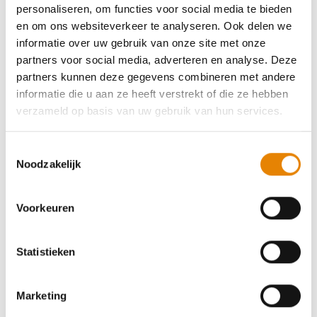
personaliseren, om functies voor social media te bieden
26 km
30 km
en om ons websiteverkeer te analyseren. Ook delen we
Zondag 16 augustus 2026
informatie over uw gebruik van onze site met onze
partners voor social media, adverteren en analyse. Deze
Leopoldsburg, Limburg
partners kunnen deze gegevens combineren met andere
informatie die u aan ze heeft verstrekt of die ze hebben
verzameld op basis van uw gebruik van hun services.
Toestemmingsselectie
Marketentstertocht
Noodzakelijk
4 km
5 km
6 km
8 km
10 km
12 km
Voorkeuren
14 km
16 km
17 km
20 km
Dinsdag 6 oktober 2026
Statistieken
Leopoldsburg, Limburg
Marketing