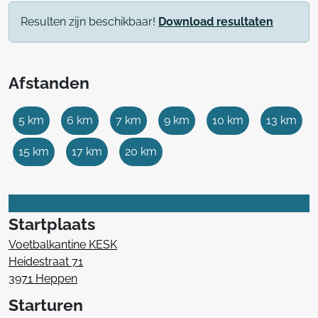
Resulten zijn beschikbaar!
Download resultaten
Afstanden
5 km
6 km
7 km
9 km
10 km
13 km
15 km
17 km
20 km
Startplaats
Voetbalkantine KESK
Heidestraat 71
3971 Heppen
Starturen