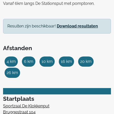
Vanaf 6km langs De Stationsput met pomptoren.
Resulten zijn beschikbaar!
Download resultaten
Afstanden
4 km
6 km
10 km
16 km
20 km
26 km
Startplaats
Sportzaal De Klokkenput
Bruggestraat 104