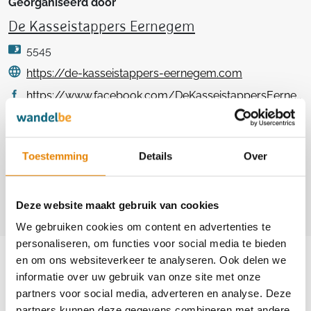
Georganiseerd door
De Kasseistappers Eernegem
5545
https://de-kasseistappers-eernegem.com
https://www.facebook.com/DeKasseistappersEernegem
Contact
Toestemming
Details
Over
Dirk Ilegems
+32(0)478 36 04 44
dirk.ilegems@skynet.be
Deze website maakt gebruik van cookies
We gebruiken cookies om content en advertenties te
personaliseren, om functies voor social media te bieden
Aankomende wandeltochten van deze
en om ons websiteverkeer te analyseren. Ook delen we
club
informatie over uw gebruik van onze site met onze
partners voor social media, adverteren en analyse. Deze
partners kunnen deze gegevens combineren met andere