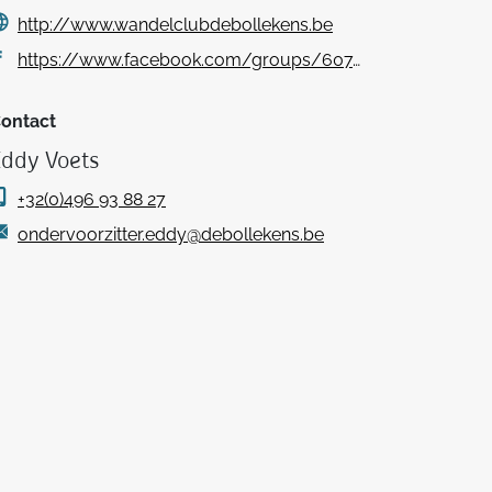
http://www.wandelclubdebollekens.be
https://www.facebook.com/groups/607409632775223/
ontact
Eddy Voets
+32(0)496 93 88 27
ondervoorzitter.eddy@debollekens.be