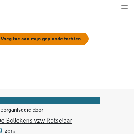
Voeg toe aan mijn geplande tochten
eorganiseerd door
e Bollekens vzw Rotselaar
4018