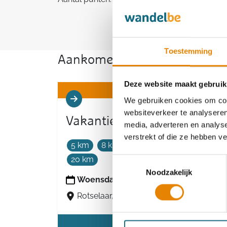
Toestemming
Aankomende wandeltochten v
Deze website maakt gebruik
We gebruiken cookies om cont
websiteverkeer te analyseren
Vakantietocht
media, adverteren en analys
verstrekt of die ze hebben v
5 km
8 km
10 km
12 km
16 km
20 km
Toestemmingsselectie
Noodzakelijk
Woensdag 12 augustus 2026
Rotselaar, Vlaams-Brabant