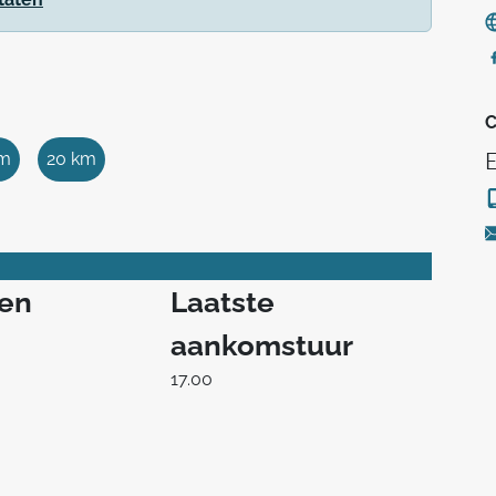
C
km
20 km
ren
Laatste
aankomstuur
17.00