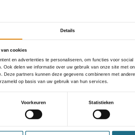
Details
an deze club
 van cookies
ent en advertenties te personaliseren, om functies voor social
. Ook delen we informatie over uw gebruik van onze site met on
Najaarstocht
e. Deze partners kunnen deze gegevens combineren met andere i
erzameld op basis van uw gebruik van hun services.
5 km
8 km
10 km
12 km
16 km
20 km
Voorkeuren
Statistieken
Zaterdag 10 oktober 2026
Rotselaar, Vlaams-Brabant