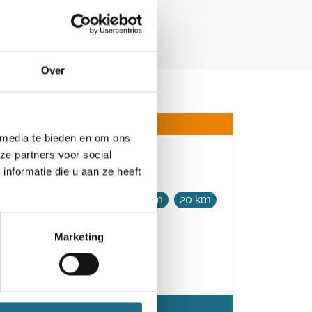
Over
 media te bieden en om ons
ze partners voor social
Koude Neuzentocht
nformatie die u aan ze heeft
5 km
8 km
12 km
16 km
20 km
Zondag 13 december 2026
Marketing
Rotselaar, Vlaams-Brabant