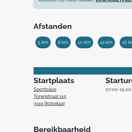
Afstanden
5 km
8 km
10 km
12 km
16 
Startplaats
Startu
Sportoase
07.00-15.00
Torenstraat 115
3110 Rotselaar
Bereikbaarheid