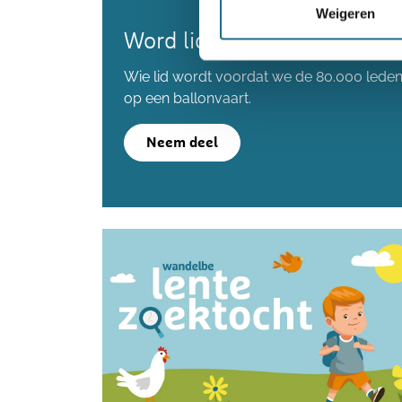
Weigeren
Word lid en maak kans op 
Wie lid wordt voordat we de 80.000 lede
op een ballonvaart.
Neem deel