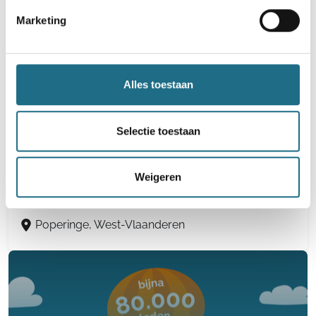
Marketing
Woensdag 19 augustus 2026
Diksmuide, West-Vlaanderen
Alles toestaan
Selectie toestaan
53e Vierdaagse van de IJzer
8 km
16 km
24 km
32 km
Weigeren
Donderdag 20 augustus 2026
Poperinge, West-Vlaanderen