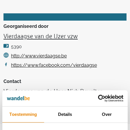
Georganiseerd door
Vierdaagse van de IJzer vzw
5390
http://www.vierdaagse.be
https://www.facebook.com/vierdaagse
Contact
Vierdaagse van de IJzer Nick Develter
+32(0)2 442 38 13
info@vierdaagse.be
Toestemming
Details
Over
Aankomende wandeltochten van deze