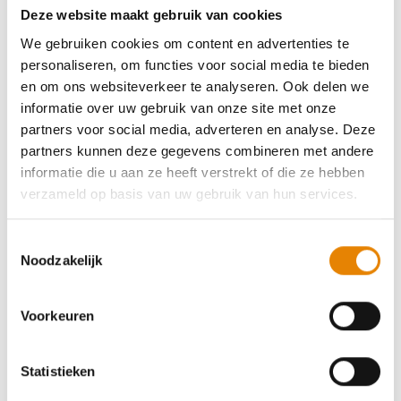
Deze website maakt gebruik van cookies
club
We gebruiken cookies om content en advertenties te
personaliseren, om functies voor social media te bieden
en om ons websiteverkeer te analyseren. Ook delen we
informatie over uw gebruik van onze site met onze
53e Vierdaagse van de IJzer
partners voor social media, adverteren en analyse. Deze
partners kunnen deze gegevens combineren met andere
8 km
16 km
24 km
32 km
informatie die u aan ze heeft verstrekt of die ze hebben
verzameld op basis van uw gebruik van hun services.
Dinsdag 18 augustus 2026
Oostduinkerke (Koksijde), West-Vlaanderen
Toestemmingsselectie
Noodzakelijk
Voorkeuren
53e Vierdaagse van de IJzer
Statistieken
8 km
16 km
24 km
32 km