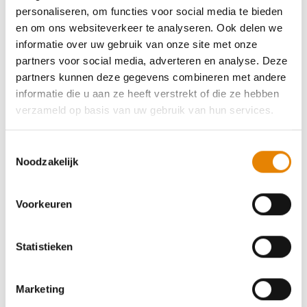
personaliseren, om functies voor social media te bieden
Poldertocht
en om ons websiteverkeer te analyseren. Ook delen we
informatie over uw gebruik van onze site met onze
4 km
7 km
10 km
13 km
17 km
21 km
partners voor social media, adverteren en analyse. Deze
partners kunnen deze gegevens combineren met andere
Vrijdag 18 september 2026
informatie die u aan ze heeft verstrekt of die ze hebben
Zande (Koekelare), West-Vlaanderen
verzameld op basis van uw gebruik van hun services.
Toestemmingsselectie
Noodzakelijk
Natuurwandeling
Voorkeuren
4 km
6 km
10 km
15 km
18 km
24 km
Statistieken
Zaterdag 10 oktober 2026
Ichtegem, West-Vlaanderen
Marketing