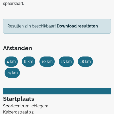
spaarkaart.
Resulten zijn beschikbaar!
Download resultaten
Afstanden
4 km
6 km
10 km
15 km
18 km
24 km
Startplaats
Sportcentrum Ichtegem
Keibergstraat 32