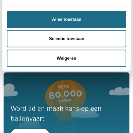
Alles toestaan
Allerheiligentocht
Selectie toestaan
4 km
9 km
13 km
18 km
23 km
Zondag 1 november 2026
Weigeren
Koekelare, West-Vlaanderen
Word lid en maak kans op een
ballonvaart