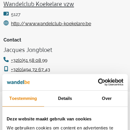
Wandelclub Koekelare vzw
5127
http://www.wandelclub-koekelare.be
Contact
Jacques Jongbloet
+32(0)51 58 08 99
+32(0)494 72 67 43
info@wandelclub-koekelare.be
Aankomende wandeltochten van deze
Toestemming
Details
Over
club
Deze website maakt gebruik van cookies
We gebruiken cookies om content en advertenties te