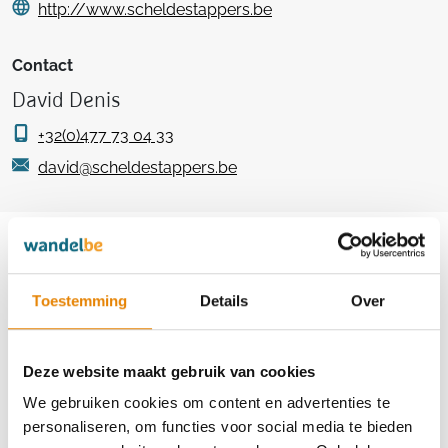
http://www.scheldestappers.be
Contact
David Denis
+32(0)477 73 04 33
david@scheldestappers.be
Aankomende wandeltochten van deze
club
Toestemming
Details
Over
Deze website maakt gebruik van cookies
19e Scheldevalleitocht
We gebruiken cookies om content en advertenties te
6 km
10 km
15 km
21 km
30 km
personaliseren, om functies voor social media te bieden