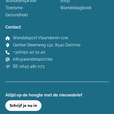
Wandelinspiratie
Shop
Toerisme
Wandeldagboek
Gezondheid
Contact
Wandelsport Vlaanderen vzw
Gentse Steenweg 132, 8340 Damme
+32(0)50 40 51 40
info@wandelsport.be
BE 0643 481 073
Altijd op de hoogte ​met de nieuwsbrief
Schrijf je nu in