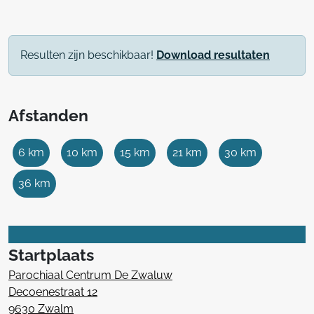
Resulten zijn beschikbaar!
Download resultaten
Afstanden
6 km
10 km
15 km
21 km
30 km
36 km
Startplaats
Parochiaal Centrum De Zwaluw
Decoenestraat 12
9630 Zwalm