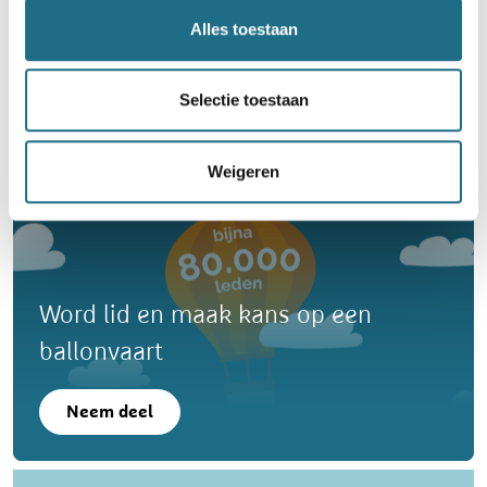
43e Sint-Bavotocht - Viggaaltocht
Alles toestaan
6 km
10 km
15 km
21 km
30 km
Selectie toestaan
Zondag 13 december 2026
Zingem, Oost-Vlaanderen
Weigeren
Word lid en maak kans op een
ballonvaart
Neem deel