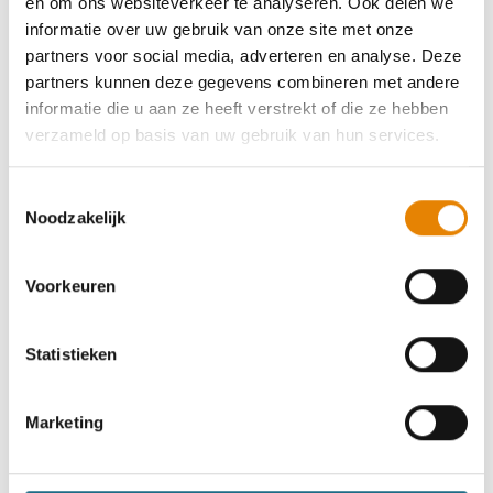
en om ons websiteverkeer te analyseren. Ook delen we
Zaterdag 5 september 2026
informatie over uw gebruik van onze site met onze
Gavere, Oost-Vlaanderen
partners voor social media, adverteren en analyse. Deze
partners kunnen deze gegevens combineren met andere
informatie die u aan ze heeft verstrekt of die ze hebben
verzameld op basis van uw gebruik van hun services.
Toestemmingsselectie
Herfsttocht
Noodzakelijk
6 km
10 km
15 km
21 km
30 km
36 km
Voorkeuren
Zaterdag 17 oktober 2026
Statistieken
Zwalm, Oost-Vlaanderen
Marketing