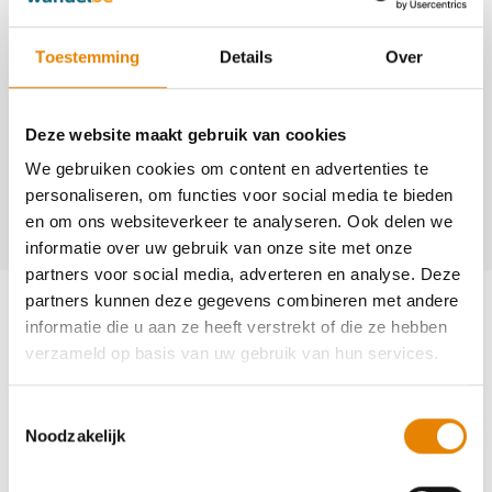
4001
http://www.deleeuweriklanden.be
Toestemming
Details
Over
Contact
Deze website maakt gebruik van cookies
Ludo Peeters
We gebruiken cookies om content en advertenties te
+32(0)473 96 24 02
personaliseren, om functies voor social media te bieden
peeters.ludo1@skynet.be
en om ons websiteverkeer te analyseren. Ook delen we
informatie over uw gebruik van onze site met onze
partners voor social media, adverteren en analyse. Deze
Aankomende wandeltochten van deze
partners kunnen deze gegevens combineren met andere
club
informatie die u aan ze heeft verstrekt of die ze hebben
verzameld op basis van uw gebruik van hun services.
Toestemmingsselectie
Noodzakelijk
Najaarstocht