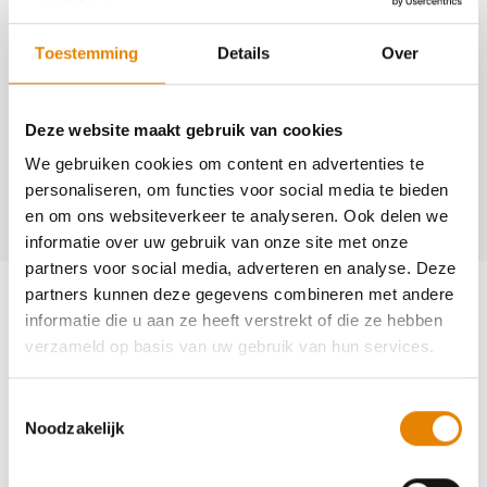
1063
http://www.kadodders.be
Toestemming
Details
Over
Contact
Deze website maakt gebruik van cookies
François Van der Taelen
We gebruiken cookies om content en advertenties te
+32(0)494 68 12 32
personaliseren, om functies voor social media te bieden
francois.van.der.taelen@telenet.be
en om ons websiteverkeer te analyseren. Ook delen we
informatie over uw gebruik van onze site met onze
partners voor social media, adverteren en analyse. Deze
Aankomende wandeltochten van deze
partners kunnen deze gegevens combineren met andere
club
informatie die u aan ze heeft verstrekt of die ze hebben
verzameld op basis van uw gebruik van hun services.
Toestemmingsselectie
Noodzakelijk
BelOrta-wandeling