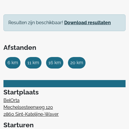
Resulten zijn beschikbaar!
Download resultaten
Afstanden
6 km
11 km
16 km
20 km
Startplaats
BelOrta
Mechelsesteenweg 120
2860 Sint-Katelijne-Waver
Starturen