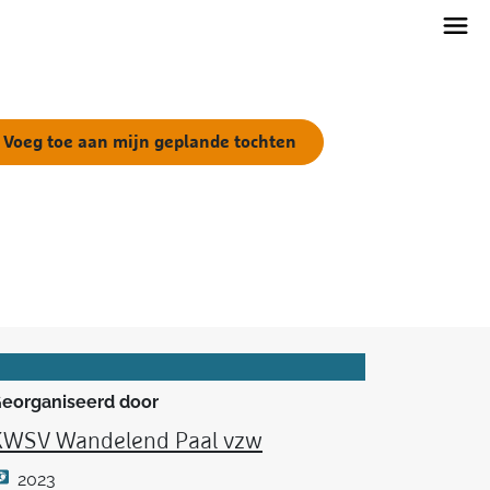
Voeg toe aan mijn geplande tochten
eorganiseerd door
KWSV Wandelend Paal vzw
2023