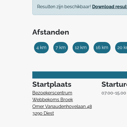
Resulten zijn beschikbaar!
Download resul
Afstanden
4 km
7 km
12 km
16 km
20 
Startplaats
Startu
Bezoekerscentrum
07.00-15.00
Webbekoms Broek
Omer Vanaudenhovelaan 48
3290 Diest