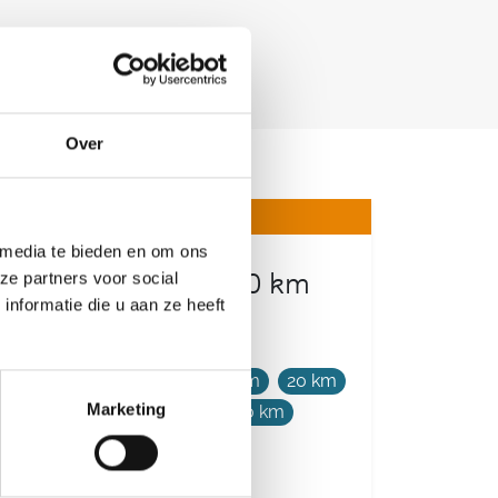
Over
 media te bieden en om ons
ze partners voor social
Hoogzomertocht - 50 km
nformatie die u aan ze heeft
Bos- en Heuveltrail
4 km
7 km
12 km
16 km
20 km
Marketing
25 km
30 km
42 km
50 km
Zaterdag 24 juli 2027
Tessenderlo, Limburg