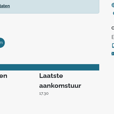
taten
C
km
ren
Laatste
aankomstuur
17.30