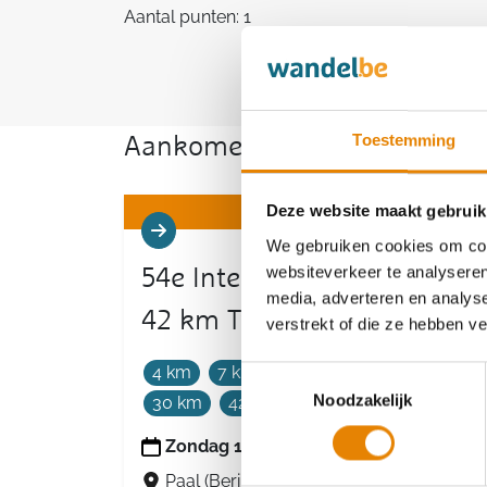
Aantal punten: 1
Toestemming
Aankomende wandeltochten v
Deze website maakt gebruik
We gebruiken cookies om cont
websiteverkeer te analyseren
54e Internationale Tocht -
media, adverteren en analys
42 km Twee Provinciëntrail
verstrekt of die ze hebben v
4 km
7 km
12 km
16 km
20 km
Toestemmingsselectie
Noodzakelijk
30 km
42 km
Zondag 18 oktober 2026
Paal (Beringen), Limburg