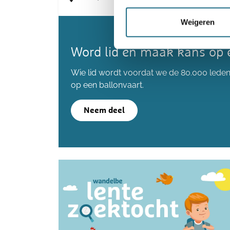
Weigeren
Word lid en maak kans op 
Wie lid wordt voordat we de 80.000 lede
op een ballonvaart.
Neem deel