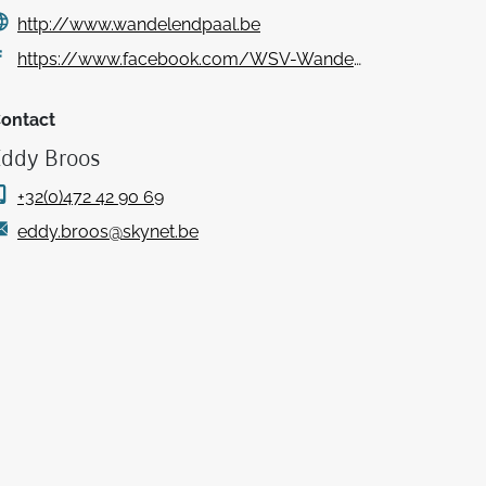
http://www.wandelendpaal.be
https://www.facebook.com/WSV-Wandelend-Paal-vzw-727972804249203/
ontact
Eddy Broos
+32(0)472 42 90 69
eddy.broos@skynet.be