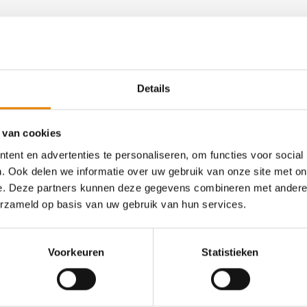
Details
an deze club
 van cookies
ent en advertenties te personaliseren, om functies voor social
. Ook delen we informatie over uw gebruik van onze site met on
Martine Van Camptocht
e. Deze partners kunnen deze gegevens combineren met andere i
erzameld op basis van uw gebruik van hun services.
4 km
7 km
12 km
16 km
20 km
Vrijdag 6 november 2026
Voorkeuren
Statistieken
Diest, Vlaams-Brabant