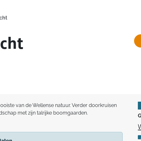
cht
cht
mooiste van de Wellense natuur. Verder doorkruisen
schap met zijn talrijke boomgaarden.
G
W
taten