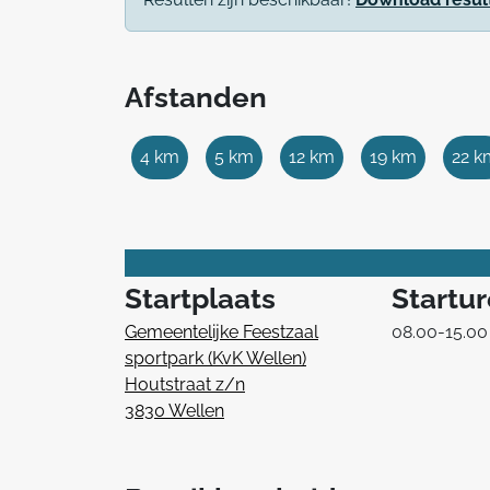
Afstanden
4 km
5 km
12 km
19 km
22 k
Startplaats
Startu
Gemeentelijke Feestzaal
08.00-15.00
sportpark (KvK Wellen)
Houtstraat z/n
3830 Wellen