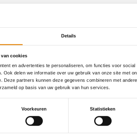
an deze club
Details
 van cookies
ent en advertenties te personaliseren, om functies voor social
Mikmannentocht
. Ook delen we informatie over uw gebruik van onze site met on
e. Deze partners kunnen deze gegevens combineren met andere i
4 km
6 km
12 km
15 km
20 km
erzameld op basis van uw gebruik van hun services.
Zaterdag 5 december 2026
Wellen, Limburg
Voorkeuren
Statistieken