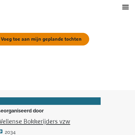
Voeg toe aan mijn geplande tochten
eorganiseerd door
ellense Bokkerijders vzw
2034