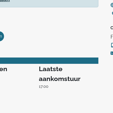
C
m
F
ren
Laatste
aankomstuur
17.00