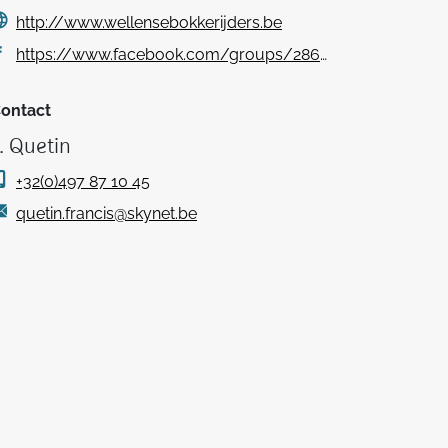
http://www.wellensebokkerijders.be
https://www.facebook.com/groups/286938334761201/
ontact
. Quetin
+32(0)497 87 10 45
quetin.francis@skynet.be