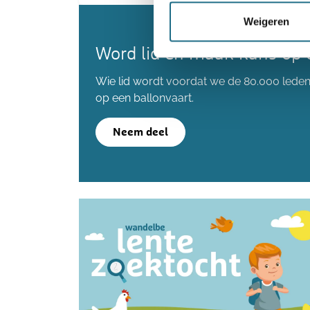
Weigeren
Word lid en maak kans op 
Wie lid wordt voordat we de 80.000 lede
op een ballonvaart.
Neem deel