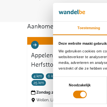
Aankomende wandeltochten v
Toestemming
Deze website maakt gebruik
We gebruiken cookies om cont
Appelen- en perentocht -
websiteverkeer te analyseren
media, adverteren en analys
Herfsttocht
verstrekt of die ze hebben v
4 km
6 km
12 km
16 km
20 km
Toestemmingsselectie
25 km
Noodzakelijk
Zondag 20 september 2026
Wellen, Limburg