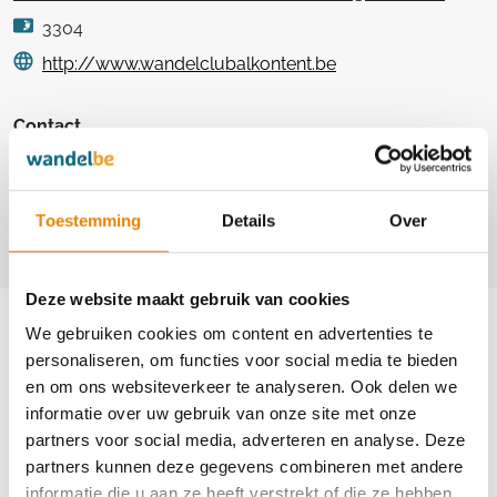
3304
http://www.wandelclubalkontent.be
Contact
Peggy Haerinck
+32(0)476 26 33 60
Toestemming
Details
Over
info@wandelclubalkontent.be
Deze website maakt gebruik van cookies
Aankomende wandeltochten van deze
We gebruiken cookies om content en advertenties te
club
personaliseren, om functies voor social media te bieden
en om ons websiteverkeer te analyseren. Ook delen we
informatie over uw gebruik van onze site met onze
partners voor social media, adverteren en analyse. Deze
partners kunnen deze gegevens combineren met andere
Herfsttocht
informatie die u aan ze heeft verstrekt of die ze hebben