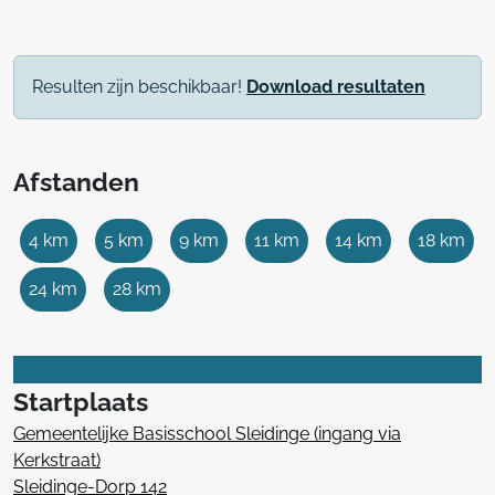
Resulten zijn beschikbaar!
Download resultaten
Afstanden
4 km
5 km
9 km
11 km
14 km
18 km
24 km
28 km
Startplaats
Gemeentelijke Basisschool Sleidinge (ingang via
Kerkstraat)
Sleidinge-Dorp 142