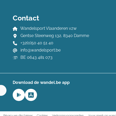
Contact
Wandelsport Vlaanderen vzw
Gentse Steenweg 132, 8340 Damme
+32(0)50 40 51 40
info@wandelsport.be
BE 0643 481 073
Download de wandel.be app
n
Privacy en disclaimer
Cookies
Verkoopsvoorwaarden
Jouw merk op wand