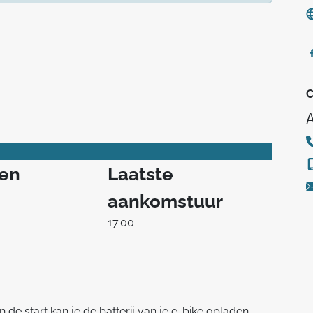
C
A
ren
Laatste
aankomstuur
17.00
n de start kan je de batterij van je e-bike opladen.