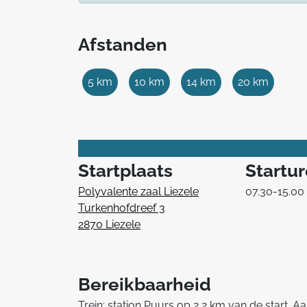
Afstanden
5 km
10 km
14 km
20 km
Startplaats
Startu
Polyvalente zaal Liezele
07.30-15.00
Turkenhofdreef 3
2870 Liezele
Bereikbaarheid
Trein: station Puurs op 2,2 km van de start. Aa