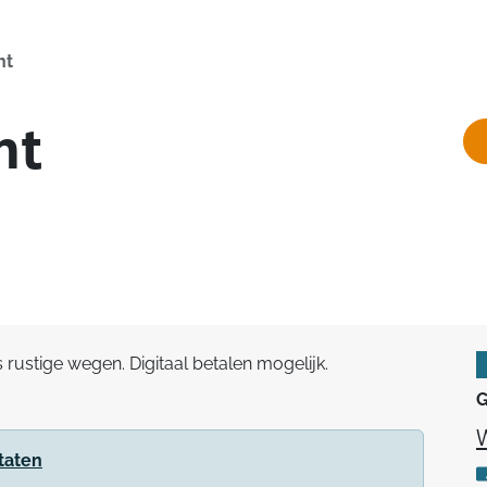
ht
ht
s rustige wegen. Digitaal betalen mogelijk.
G
taten