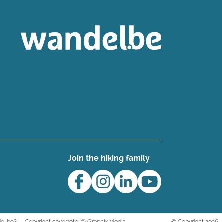
Join the hiking family
el.be?
Copyright coverfoto: © Graphix Media
© Copyright 2026