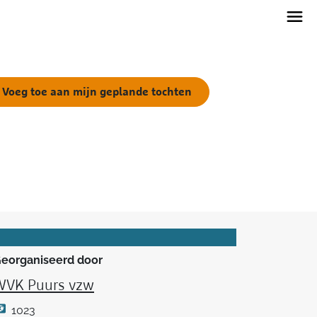
Voeg toe aan mijn geplande tochten
eorganiseerd door
WVK Puurs vzw
1023