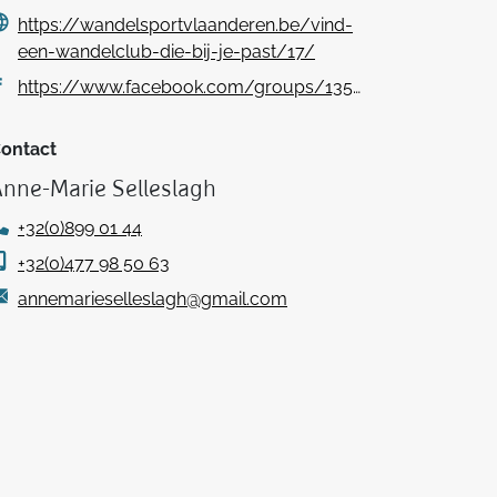
https://wandelsportvlaanderen.be/vind-
een-wandelclub-die-bij-je-past/17/
https://www.facebook.com/groups/1356670918439287
ontact
nne-Marie Selleslagh
+32(0)899 01 44
+32(0)477 98 50 63
annemarieselleslagh@gmail.com