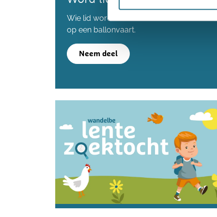
Wie lid wordt voordat we de 80.000 lede
op een ballonvaart.
Neem deel