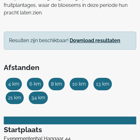
fruitplantages, waar de bloesems in deze periode hun
pracht laten zien.
Resulten zijn beschikbaar!
Download resultaten
Afstanden
4 km
6 km
8 km
10 km
13 km
21 km
34 km
Startplaats
Evenementenhal Hangaar 44