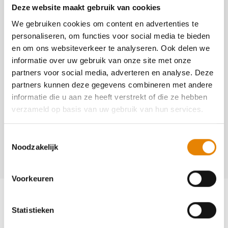
Deze website maakt gebruik van cookies
Toekers Bunsbeek vzw
We gebruiken cookies om content en advertenties te
4051
personaliseren, om functies voor social media te bieden
https://www.toekers.be
en om ons websiteverkeer te analyseren. Ook delen we
https://www.facebook.com/Toekers
informatie over uw gebruik van onze site met onze
partners voor social media, adverteren en analyse. Deze
partners kunnen deze gegevens combineren met andere
Contact
informatie die u aan ze heeft verstrekt of die ze hebben
Yvette Govaerts
verzameld op basis van uw gebruik van hun services.
+32(0)16 77 81 09
Toestemmingsselectie
+32(0)496 38 54 22
Noodzakelijk
yvette.govaerts1@telenet.be
Voorkeuren
Statistieken