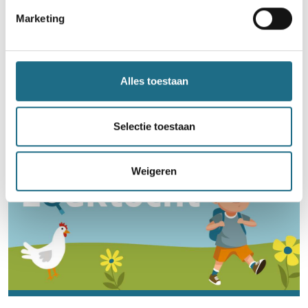
Word lid en maak kans op een
Marketing
ballonvaart
Neem deel
Alles toestaan
Selectie toestaan
Weigeren