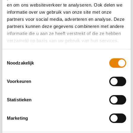
en om ons websiteverkeer te analyseren. Ook delen we
4 km
7 km
10 km
13 km
17 km
21 km
informatie over uw gebruik van onze site met onze
partners voor social media, adverteren en analyse. Deze
Vrijdag 18 september 2026
partners kunnen deze gegevens combineren met andere
Zande (Koekelare), West-Vlaanderen
informatie die u aan ze heeft verstrekt of die ze hebben
verzameld op basis van uw gebruik van hun services.
Toestemmingsselectie
Noodzakelijk
Natuurwandeling
Voorkeuren
4 km
6 km
10 km
15 km
18 km
24 km
Zaterdag 10 oktober 2026
Statistieken
Ichtegem, West-Vlaanderen
Marketing