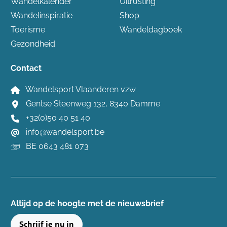
Wandelkalender
Uitrusting
Wandelinspiratie
Shop
Toerisme
Wandeldagboek
Gezondheid
Contact
Wandelsport Vlaanderen vzw
Gentse Steenweg 132, 8340 Damme
+32(0)50 40 51 40
info@wandelsport.be
BE 0643 481 073
Altijd op de hoogte ​met de nieuwsbrief
Schrijf je nu in