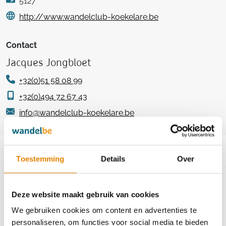
5127
http://www.wandelclub-koekelare.be
Contact
Jacques Jongbloet
+32(0)51 58 08 99
+32(0)494 72 67 43
info@wandelclub-koekelare.be
Aankomende wandeltochten van deze
Toestemming
Details
Over
club
Deze website maakt gebruik van cookies
We gebruiken cookies om content en advertenties te
Poldertocht
personaliseren, om functies voor social media te bieden