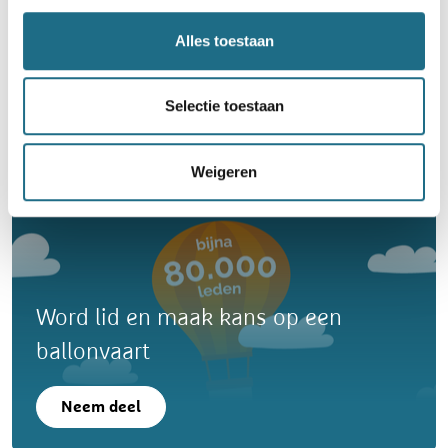
Allerheiligentocht
Alles toestaan
4 km
9 km
13 km
18 km
23 km
Selectie toestaan
Zondag 1 november 2026
Koekelare, West-Vlaanderen
Weigeren
Word lid en maak kans op een
ballonvaart
Neem deel