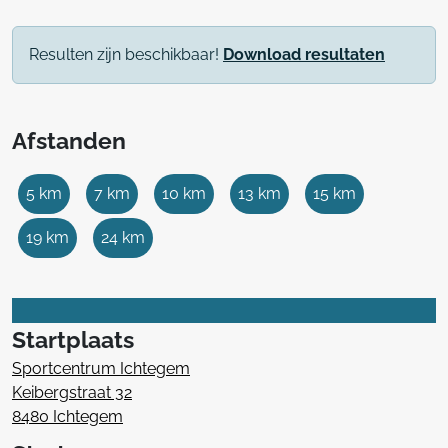
Resulten zijn beschikbaar!
Download resultaten
Afstanden
5 km
7 km
10 km
13 km
15 km
19 km
24 km
Startplaats
Sportcentrum Ichtegem
Keibergstraat 32
8480 Ichtegem