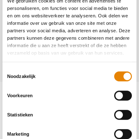
We gebruiken cookies om content en advertenties te
personaliseren, om functies voor social media te bieden
3544
en om ons websiteverkeer te analyseren. Ook delen we
http://www.dewildebrouwers.be
informatie over uw gebruik van onze site met onze
partners voor social media, adverteren en analyse. Deze
Contact
partners kunnen deze gegevens combineren met andere
informatie die u aan ze heeft verstrekt of die ze hebben
Wouter Naessens
verzameld op basis van uw gebruik van hun services.
+32(0)468 20 38 99
wouter@dewildebrouwers.be
Toestemmingsselectie
Noodzakelijk
Voorkeuren
Statistieken
Word lid en maak kans op een
ballonvaart
Marketing