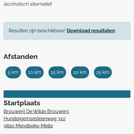
alcoholisch alternatief.
Resulten zijn beschikbaar!
Download resultaten
Afstanden
5 km
10 km
15 km
20 km
25 km
Startplaats
Brouwerij De Wilde Brouwers
Hundelgemsesteenweg 310
9820 Merelbeke-Melle