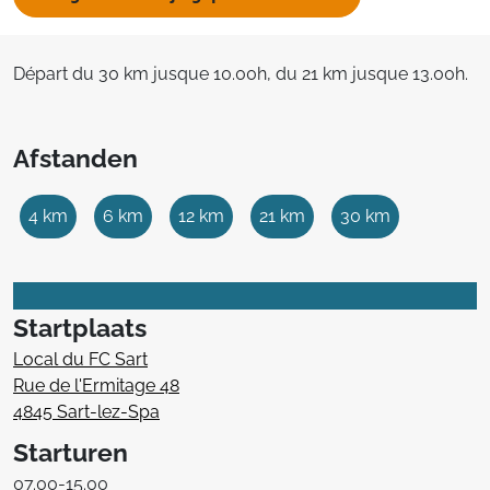
Départ du 30 km jusque 10.00h, du 21 km jusque 13.00h.
Afstanden
4 km
6 km
12 km
21 km
30 km
Startplaats
Local du FC Sart
Rue de l'Ermitage 48
4845 Sart-lez-Spa
Starturen
07.00-15.00