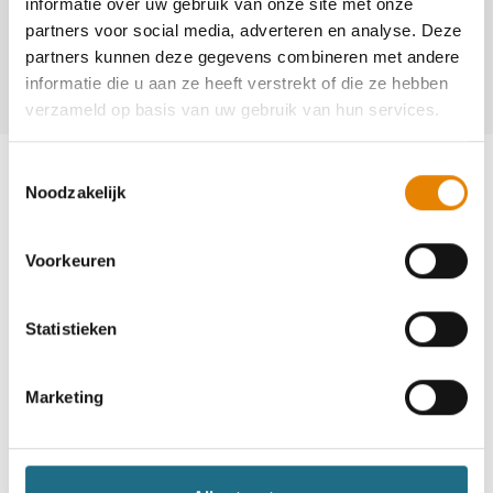
informatie over uw gebruik van onze site met onze
Christian Merlin
partners voor social media, adverteren en analyse. Deze
+32(0)476 50 27 73
partners kunnen deze gegevens combineren met andere
informatie die u aan ze heeft verstrekt of die ze hebben
pichot@belgacom.net
verzameld op basis van uw gebruik van hun services.
Toestemmingsselectie
Noodzakelijk
Voorkeuren
Word lid en maak kans op een
ballonvaart
Statistieken
Neem deel
Marketing