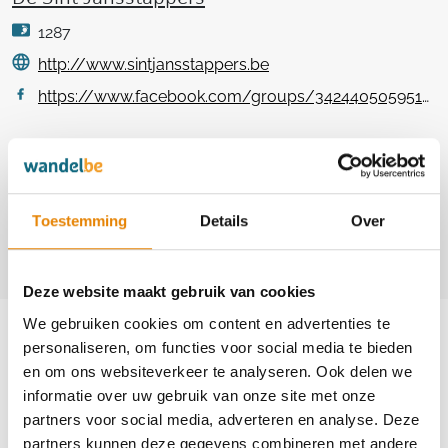
1287
http://www.sintjansstappers.be
https://www.facebook.com/groups/342440505951229
Contact
Magda Elst
Toestemming
Details
Over
+32(0)487 68 03 50
desintjansstappers@gmail.com
Deze website maakt gebruik van cookies
Aankomende wandeltochten van deze
We gebruiken cookies om content en advertenties te
club
personaliseren, om functies voor social media te bieden
en om ons websiteverkeer te analyseren. Ook delen we
informatie over uw gebruik van onze site met onze
partners voor social media, adverteren en analyse. Deze
partners kunnen deze gegevens combineren met andere