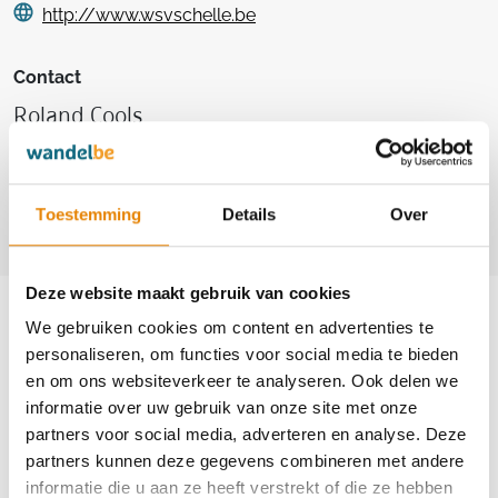
http://www.wsvschelle.be
Contact
Roland Cools
+32(0)3 887 69 56
+32(0)497 43 48 45
Toestemming
Details
Over
cools.roland@telenet.be
Aankomende wandeltochten van deze
Deze website maakt gebruik van cookies
We gebruiken cookies om content en advertenties te
club
personaliseren, om functies voor social media te bieden
en om ons websiteverkeer te analyseren. Ook delen we
informatie over uw gebruik van onze site met onze
partners voor social media, adverteren en analyse. Deze
49e Wandeling door de Rupelstreek
partners kunnen deze gegevens combineren met andere
informatie die u aan ze heeft verstrekt of die ze hebben