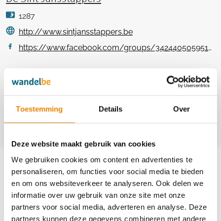
1287
http://www.sintjansstappers.be
https://www.facebook.com/groups/342440505951229
Contact
Magda Elst
Toestemming
Details
Over
+32(0)487 68 03 50
desintjansstappers@gmail.com
Deze website maakt gebruik van cookies
Aankomende wandeltochten van deze
We gebruiken cookies om content en advertenties te
club
personaliseren, om functies voor social media te bieden
en om ons websiteverkeer te analyseren. Ook delen we
informatie over uw gebruik van onze site met onze
partners voor social media, adverteren en analyse. Deze
partners kunnen deze gegevens combineren met andere