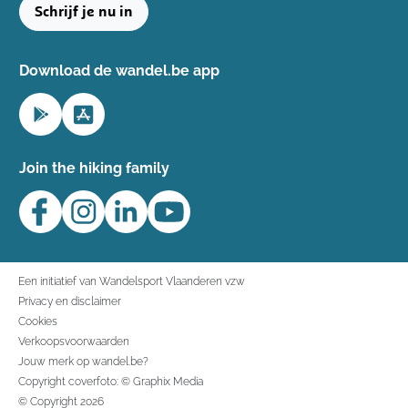
Schrijf je nu in
Download de wandel.be app
Join the hiking family
Een initiatief van Wandelsport Vlaanderen vzw
Privacy en disclaimer
Cookies
Verkoopsvoorwaarden
Jouw merk op wandel.be?
Copyright coverfoto: © Graphix Media
© Copyright 2026