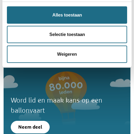
Alles toestaan
Wafelentocht
6 km
10 km
14 km
18 km
21 km
Selectie toestaan
Zondag 8 november 2026
Bavegem (Sint-Lievens-Houtem), Oost-Vlaanderen
Weigeren
Word lid en maak kans op een
ballonvaart
Neem deel