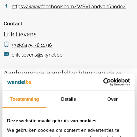
https://www.facebook.com/WSVLandvanRhode/
Contact
Erik Lievens
+32(0)475 78 11 96
erik-lievens@skynet.be
Aankomende wandeltochten van deze
club
Toestemming
Details
Over
8e Oogsttocht
Deze website maakt gebruik van cookies
We gebruiken cookies om content en advertenties te
6 km
10 km
14 km
18 km
21 km