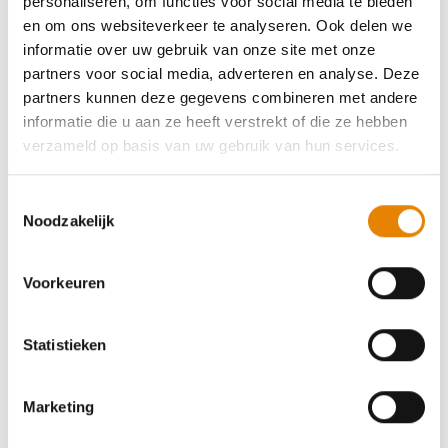
personaliseren, om functies voor social media te bieden
en om ons websiteverkeer te analyseren. Ook delen we
Zaterdag 15 augustus 2026
informatie over uw gebruik van onze site met onze
Sint-Lievens-Houtem, Oost-Vlaanderen
partners voor social media, adverteren en analyse. Deze
partners kunnen deze gegevens combineren met andere
informatie die u aan ze heeft verstrekt of die ze hebben
verzameld op basis van uw gebruik van hun services.
26ste Deliriumtocht - Wandelgordel
Toestemmingsselectie
Noodzakelijk
Vlaamse Ardennen
6 km
12 km
18 km
21 km
25 km
Voorkeuren
35 km
Zaterdag 26 september 2026
Statistieken
Melle, Oost-Vlaanderen
Marketing