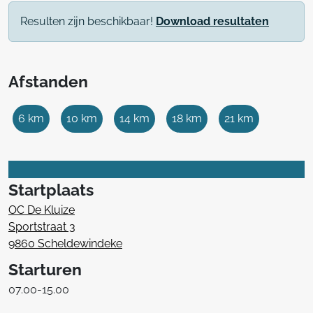
Resulten zijn beschikbaar!
Download resultaten
Afstanden
6 km
10 km
14 km
18 km
21 km
Startplaats
OC De Kluize
Sportstraat 3
9860 Scheldewindeke
Starturen
07.00-15.00