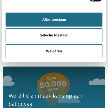
Alles toestaan
Halloweentocht - Trail
Selectie toestaan
4 km
6 km
12 km
14 km
18 km
20 km
Zaterdag 31 oktober 2026
Weigeren
Middelkerke, West-Vlaanderen
Word lid en maak kans op een
ballonvaart