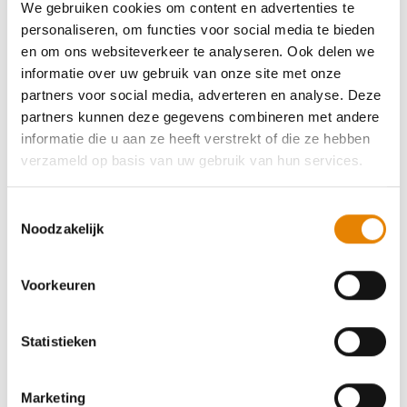
Middelkerke Wandelt
We gebruiken cookies om content en advertenties te
personaliseren, om functies voor social media te bieden
5 km
7 km
11 km
15 km
19 km
23 km
en om ons websiteverkeer te analyseren. Ook delen we
informatie over uw gebruik van onze site met onze
26 km
partners voor social media, adverteren en analyse. Deze
Zaterdag 8 augustus 2026
partners kunnen deze gegevens combineren met andere
informatie die u aan ze heeft verstrekt of die ze hebben
Middelkerke, West-Vlaanderen
verzameld op basis van uw gebruik van hun services.
Toestemmingsselectie
Gewijzigd
Noodzakelijk
25 jaar Poldertocht
Voorkeuren
4.5 km
7 km
12 km
16 km
18 km
23 km
Statistieken
Donderdag 10 september 2026
Mannekensvere (Middelkerke), West-Vlaanderen
Marketing