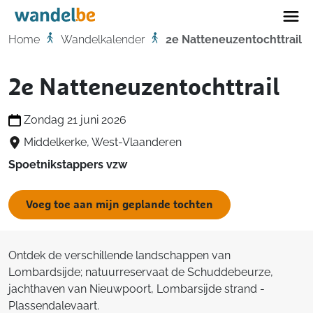
Home
Home
Wandelkalender
2e Natteneuzentochttrail
2e Natteneuzentochttrail
Zondag 21 juni 2026
Middelkerke, West-Vlaanderen
Spoetnikstappers vzw
Voeg toe aan mijn geplande tochten
Ontdek de verschillende landschappen van
Lombardsijde; natuurreservaat de Schuddebeurze,
jachthaven van Nieuwpoort, Lombarsijde strand -
Plassendalevaart.