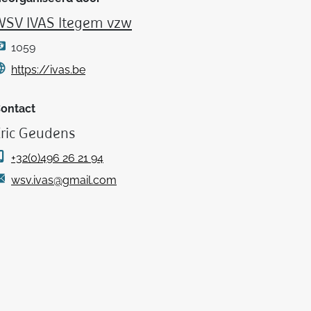
WSV IVAS Itegem vzw
1059
https://ivas.be
ontact
ric Geudens
+32(0)496 26 21 94
wsv.ivas@gmail.com