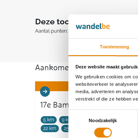
Deze tocht telt mee in he
Aantal punten: 2
Toestemming
Aankomende wandeltochten v
Deze website maakt gebruik
We gebruiken cookies om cont
websiteverkeer te analyseren
media, adverteren en analys
verstrekt of die ze hebben v
17e Bamiswandeltocht
Toestemmingsselectie
5 km
9 km
11 km
14 km
18 km
Noodzakelijk
22 km
25 km
33 km