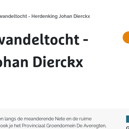
wandeltocht - Herdenking Johan Dierckx
wandeltocht -
ohan Dierckx
en langs de meanderende Nete en de ruime
oek je het Provinciaal Groendomein De Averegten,
G