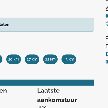
taten
C
E
m
20 km
27 km
32 km
43 km
ren
Laatste
aankomstuur
18.00