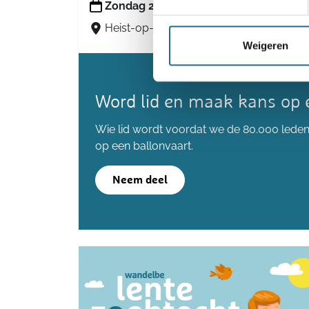
Zondag 27 september 2026
Heist-op-den-Berg, Antwerpen
Weigeren
Word lid en maak kans op 
Wie lid wordt voordat we de 80.000 lede
op een ballonvaart.
Neem deel