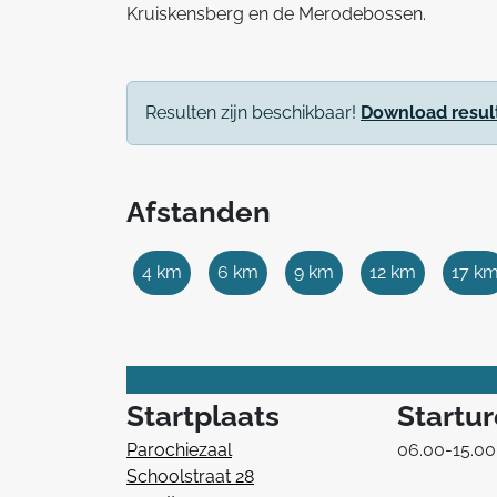
Kruiskensberg en de Merodebossen.
Resulten zijn beschikbaar!
Download resul
Afstanden
4 km
6 km
9 km
12 km
17 k
Startplaats
Startu
Parochiezaal
06.00-15.00
Schoolstraat 28