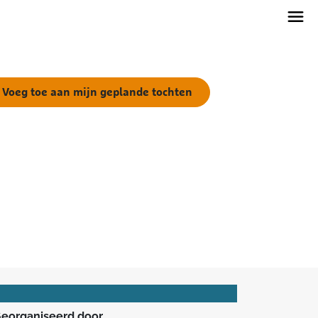
Voeg toe aan mijn geplande tochten
eorganiseerd door