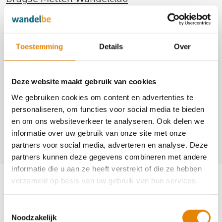
5429
http://www.brugsemettenwandelclub.be
Toestemming
Details
Over
https://www.facebook.com/brugsemettenwandelclub
Contact
Deze website maakt gebruik van cookies
Aagje Merlevede
We gebruiken cookies om content en advertenties te
personaliseren, om functies voor social media te bieden
+32(0)50 36 22 75
en om ons websiteverkeer te analyseren. Ook delen we
+32(0)468 18 44 86
informatie over uw gebruik van onze site met onze
aagje.merlevede@telenet.be
partners voor social media, adverteren en analyse. Deze
partners kunnen deze gegevens combineren met andere
informatie die u aan ze heeft verstrekt of die ze hebben
Aankomende wandeltochten van deze
verzameld op basis van uw gebruik van hun services.
club
Toestemmingsselectie
Noodzakelijk