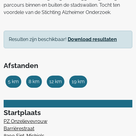
parcours binnen en buiten de stadswallen. Tocht ten
voordele van de Stichting Alzheimer Onderzoek.
Resulten zijn beschikbaar!
Download resultaten
Afstanden
5 km
8 km
12 km
19 km
Startplaats
PZ Onzelievevrouw
Barrièrestraat
8200 Sint-Michiels