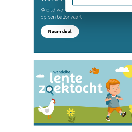
Wie lid wordt voordat we de 80.000 lede
op een ballonvaart.
Neem deel