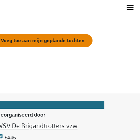
Voeg toe aan mijn geplande tochten
eorganiseerd door
SV De Brigandtrotters vzw
5245