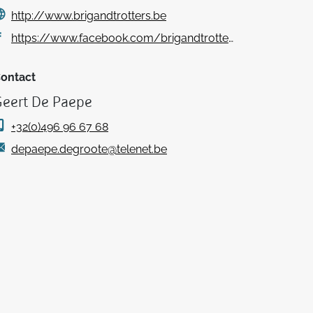
http://www.brigandtrotters.be
https://www.facebook.com/brigandtrotters
ontact
Geert De Paepe
+32(0)496 96 67 68
depaepe.degroote@telenet.be