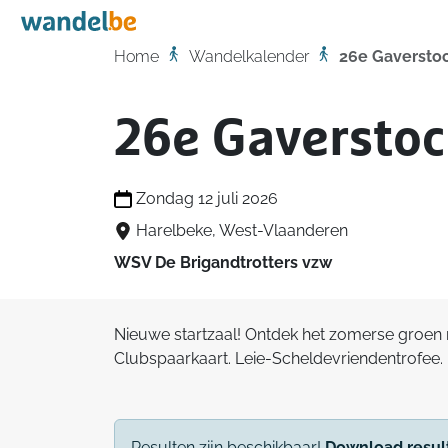
Home
Home
Wandelkalender
26e Gaversto
26e Gaverstoc
Zondag 12 juli 2026
Harelbeke, West-Vlaanderen
WSV De Brigandtrotters vzw
Nieuwe startzaal! Ontdek het zomerse groen
Clubspaarkaart. Leie-Scheldevriendentrofee.
Resulten zijn beschikbaar!
Download resul