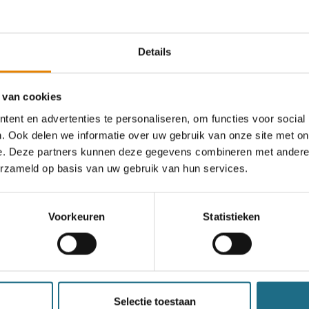
Details
an deze club
 van cookies
ent en advertenties te personaliseren, om functies voor social
. Ook delen we informatie over uw gebruik van onze site met on
35e Brigandtrotterstocht
e. Deze partners kunnen deze gegevens combineren met andere i
erzameld op basis van uw gebruik van hun services.
6 km
12 km
18 km
21 km
28 km
Zondag 8 november 2026
Voorkeuren
Statistieken
Ingelmunster, West-Vlaanderen
Selectie toestaan
een ballonvaart