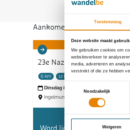
Toestemming
Aankomende wandeltochten v
Deze website maakt gebruik
We gebruiken cookies om cont
websiteverkeer te analyseren
23e Nazomertocht
media, adverteren en analys
verstrekt of die ze hebben v
6 km
12 km
18 km
Toestemmingsselectie
Dinsdag 8 september 2026
Noodzakelijk
Ingelmunster, West-Vlaanderen
Weigeren
Word lid en maak kans op 