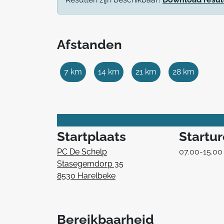
Afstanden
7 km
14 km
21 km
28 km
Startplaats
Startu
PC De Schelp
07.00-15.00
Stasegemdorp 35
8530 Harelbeke
Bereikbaarheid