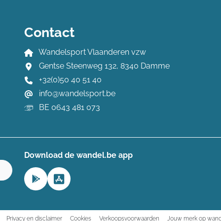
Contact
Wandelsport Vlaanderen vzw
Gentse Steenweg 132, 8340 Damme
+32(0)50 40 51 40
info@wandelsport.be
BE 0643 481 073
Download de wandel.be app
n
Privacy en disclaimer
Cookies
Verkoopsvoorwaarden
Jouw merk op wand