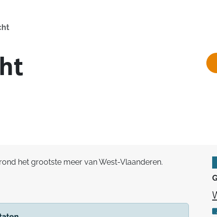
cht
ht
 rond het grootste meer van West-Vlaanderen.
G
W
taten