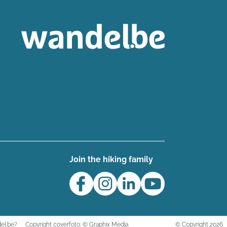
Join the hiking family
el.be?
Copyright coverfoto: © Graphix Media
© Copyright 2026