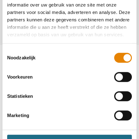
informatie over uw gebruik van onze site met onze
Jean-Pierre Vercleyen
partners voor social media, adverteren en analyse. Deze
partners kunnen deze gegevens combineren met andere
+32(0)498 85 09 66
informatie die u aan ze heeft verstrekt of die ze hebben
Vercleyenjp@hotmail.com
verzameld op basis van uw gebruik van hun services.
Toestemmingsselectie
Noodzakelijk
Voorkeuren
Word lid en maak kans op een
ballonvaart
Statistieken
Neem deel
Marketing