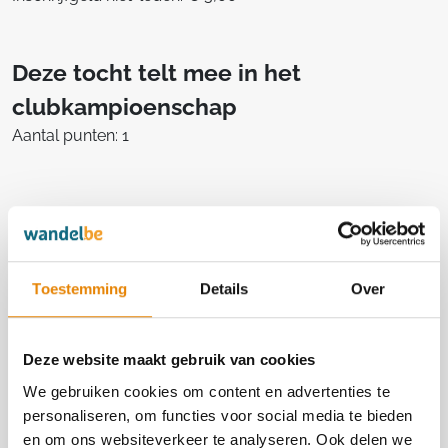
Deze tocht telt mee in het
clubkampioenschap
Aantal punten: 1
Georganiseerd door
Toestemming
Details
Over
Everbeekse Wandeltochten vzw
3282
http://www.everbeeksewandeltochten.club
Deze website maakt gebruik van cookies
https://www.facebook.com/everbeeksewandel
We gebruiken cookies om content en advertenties te
personaliseren, om functies voor social media te bieden
en om ons websiteverkeer te analyseren. Ook delen we
Contact