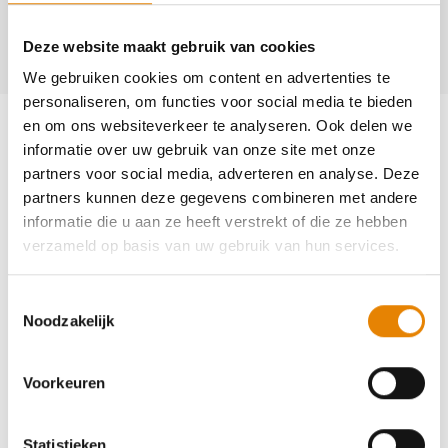
+32(0)475 67 44 76
Deze website maakt gebruik van cookies
gaby.roelens@telenet.be
We gebruiken cookies om content en advertenties te
personaliseren, om functies voor social media te bieden
Aankomende wandeltochten van deze
en om ons websiteverkeer te analyseren. Ook delen we
club
informatie over uw gebruik van onze site met onze
partners voor social media, adverteren en analyse. Deze
partners kunnen deze gegevens combineren met andere
Gewijzigd
informatie die u aan ze heeft verstrekt of die ze hebben
verzameld op basis van uw gebruik van hun services.
17e Herfstwandeling
Toestemmingsselectie
4 km
7 km
14 km
21 km
28 km
Noodzakelijk
Zondag 18 oktober 2026
Kluisbergen, Oost-Vlaanderen
Voorkeuren
Statistieken