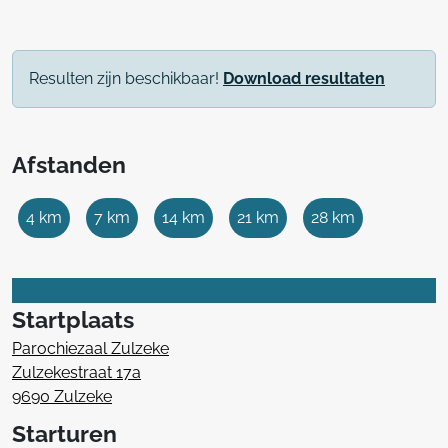
Resulten zijn beschikbaar!
Download resultaten
Afstanden
4 km
7 km
14 km
21 km
28 km
Startplaats
Parochiezaal Zulzeke
Zulzekestraat 17a
9690 Zulzeke
Starturen