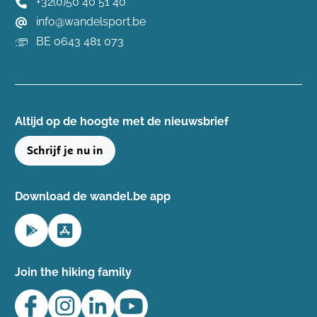
+32(0)50 40 51 40
info@wandelsport.be
BE 0643 481 073
Altijd op de hoogte ​met de nieuwsbrief
Schrijf je nu in
Download de wandel.be app
Join the hiking family