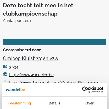
Deze tocht telt mee in het
clubkampioenschap
Aantal punten: 1
Georganiseerd door
Omloop Kluisbergen vzw
3034
http://www.wandelen.be
https://www.facebook.com/Omloop-Kluisbergen-1449517048691898
Contact
Toestemming
Details
Over
Gaby Roelens