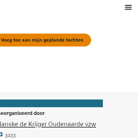
Voeg toe aan mijn geplande tochten
eorganiseerd door
Hanske de Krijger Oudenaarde vzw
3233