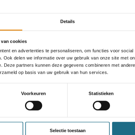
an deze club
Details
Muziekboswandeling
 van cookies
ent en advertenties te personaliseren, om functies voor social
5 km
10 km
15 km
20 km
. Ook delen we informatie over uw gebruik van onze site met on
25 km
e. Deze partners kunnen deze gegevens combineren met andere i
erzameld op basis van uw gebruik van hun services.
Zondag 11 oktober 2026
Ronse, Oost-Vlaanderen
Voorkeuren
Statistieken
een ballonvaart
Selectie toestaan