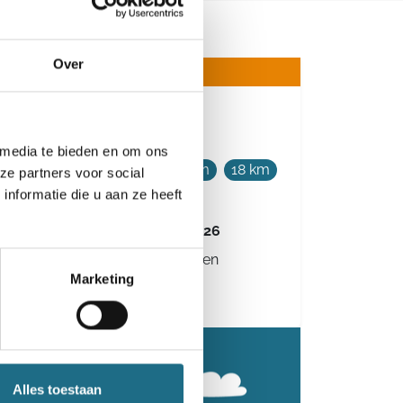
Over
Wandel Mee Dag
 media te bieden en om ons
5 km
8 km
12 km
15 km
18 km
ze partners voor social
22 km
nformatie die u aan ze heeft
Woensdag 11 november 2026
Oudenaarde, Oost-Vlaanderen
Marketing
Alles toestaan