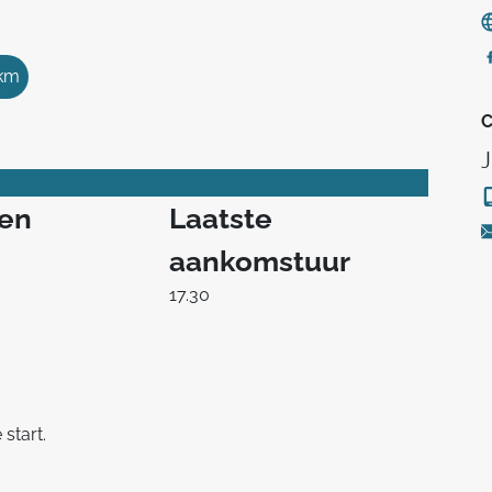
 km
C
ren
Laatste
aankomstuur
17.30
start.