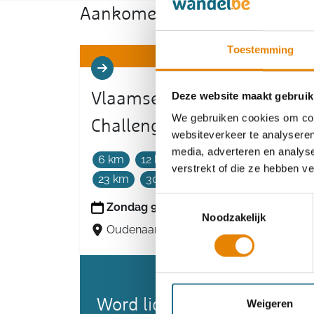
Aankomende wandeltochten v
Toestemming
Vlaamse Ardennen
Deze website maakt gebruik
We gebruiken cookies om cont
Challenge - Walk & Shuttle
websiteverkeer te analyseren
media, adverteren en analys
6 km
12 km
15 km
18 km
verstrekt of die ze hebben v
23 km
30 km
36 km
Toestemmingsselectie
Zondag 9 augustus 2026
Noodzakelijk
Oudenaarde, Oost-Vlaanderen
Word lid en maak kans op 
Weigeren