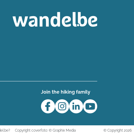
Join the hiking family
el.be?
Copyright coverfoto: © Graphix Media
© Copyright 2026