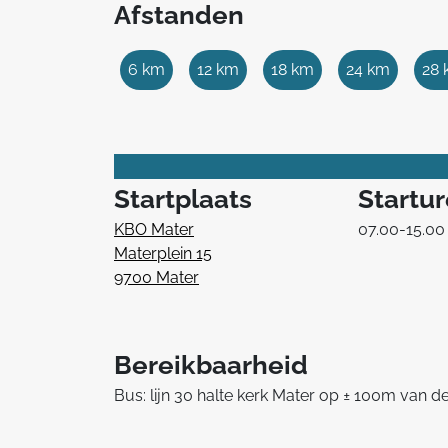
Afstanden
6 km
12 km
18 km
24 km
28
Startplaats
Startu
KBO Mater
07.00-15.00
Materplein 15
9700 Mater
Bereikbaarheid
Bus: lijn 30 halte kerk Mater op ± 100m van de 