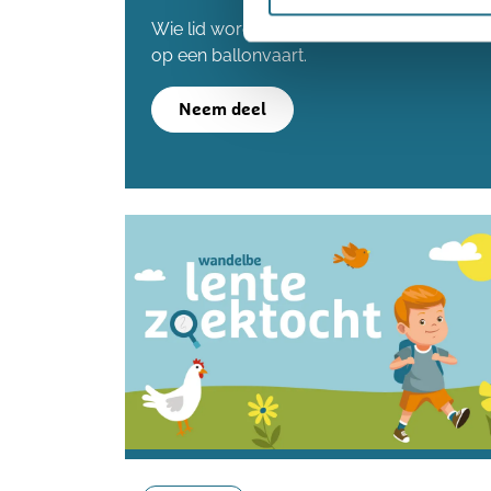
Wie lid wordt voordat we de 80.000 lede
op een ballonvaart.
Neem deel