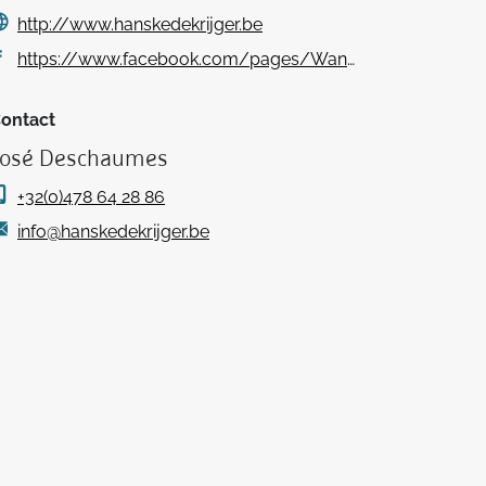
http://www.hanskedekrijger.be
https://www.facebook.com/pages/Wandelclub-Hanske-de-Krijger-Oudenaarde/313031752130441
ontact
José Deschaumes
+32(0)478 64 28 86
info@hanskedekrijger.be