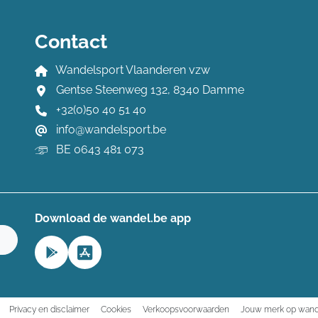
Contact
Wandelsport Vlaanderen vzw
Gentse Steenweg 132, 8340 Damme
+32(0)50 40 51 40
info@wandelsport.be
BE 0643 481 073
Download de wandel.be app
n
Privacy en disclaimer
Cookies
Verkoopsvoorwaarden
Jouw merk op wand