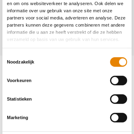
en om ons websiteverkeer te analyseren. Ook delen we
informatie over uw gebruik van onze site met onze
Contact
partners voor social media, adverteren en analyse. Deze
Marleen Deweer
partners kunnen deze gegevens combineren met andere
informatie die u aan ze heeft verstrekt of die ze hebben
+32(0)472 08 84 73
verzameld op basis van uw gebruik van hun services.
secretaris@de-textieltrekkers.be
Toestemmingsselectie
Noodzakelijk
Voorkeuren
Word lid en maak kans op een
Statistieken
ballonvaart
Marketing
Neem deel