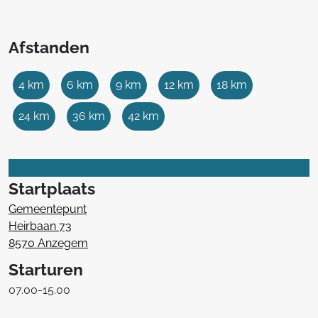
Afstanden
4 km
6 km
9 km
12 km
18 km
24 km
36 km
42 km
Startplaats
Gemeentepunt
Heirbaan 73
8570 Anzegem
Starturen
07.00-15.00