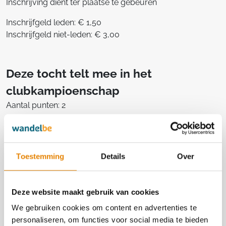
Inschrijving dient ter plaatse te gebeuren
Inschrijfgeld leden: € 1,50
Inschrijfgeld niet-leden: € 3,00
Deze tocht telt mee in het
clubkampioenschap
Aantal punten: 2
Toestemming
Details
Over
Georganiseerd door
De Textieltrekkers vzw Vichte
Deze website maakt gebruik van cookies
5361
We gebruiken cookies om content en advertenties te
http://www.de-textieltrekkers.be
personaliseren, om functies voor social media te bieden