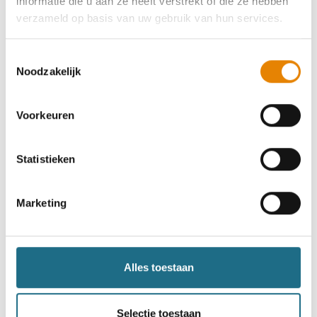
informatie die u aan ze heeft verstrekt of die ze hebben
Euraudax Poperinge
verzameld op basis van uw gebruik van hun services.
25 km
Toestemmingsselectie
Noodzakelijk
Zaterdag 26 september 2026
Poperinge, West-Vlaanderen
Voorkeuren
Statistieken
Euraudax Lede
Marketing
25 km
Zaterdag 10 oktober 2026
Alles toestaan
Lede, Oost-Vlaanderen
Selectie toestaan