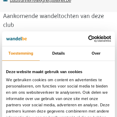
paulvanherreweghe@telenet.be
Aankomende wandeltochten van deze
club
Toestemming
Details
Over
Euraudax Sinaai
25 km
50 km
Deze website maakt gebruik van cookies
Zaterdag 19 september 2026
We gebruiken cookies om content en advertenties te
Sinaai (Sint-Niklaas), Oost-Vlaanderen
personaliseren, om functies voor social media te bieden
en om ons websiteverkeer te analyseren. Ook delen we
informatie over uw gebruik van onze site met onze
partners voor social media, adverteren en analyse. Deze
Gewijzigd
partners kunnen deze gegevens combineren met andere