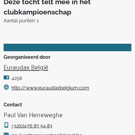
Deze tocht telt mee in het
clubkampioenschap
Aantal punten: 1
Georganiseerd door
Euraudax België
4258
http://www.euraudaxbelgium.com
Contact
Paul Van Herreweghe
+32(0)476 87 54 83