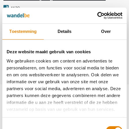
1129
http://www.opsinjoorke.be
https://www.facebook.com/pages/Wandelclub-Opsinjoorke-Mechelen/245151665546164
Toestemming
Details
Over
Contact
Deze website maakt gebruik van cookies
Martin van Veen
We gebruiken cookies om content en advertenties te
+32(0)469 21 32 96
personaliseren, om functies voor social media te bieden
info.wandelclubopsinjoorke@gmail.com
en om ons websiteverkeer te analyseren. Ook delen we
informatie over uw gebruik van onze site met onze
Aankomende wandeltochten van deze
partners voor social media, adverteren en analyse. Deze
partners kunnen deze gegevens combineren met andere
club
informatie die u aan ze heeft verstrekt of die ze hebben
verzameld op basis van uw gebruik van hun services.
Gewijzigd
Toestemmingsselectie