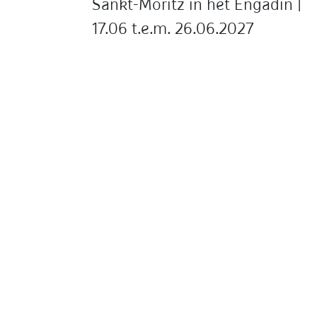
Sankt-Moritz in het Engadin |
17.06 t.e.m. 26.06.2027
St. Moritz ligt op 1822 meter hoogte in het
Engadin, een van de hoogste bergdalen
van de Alpen, in het Zwitserse kanton
Graubünden.
Lees meer