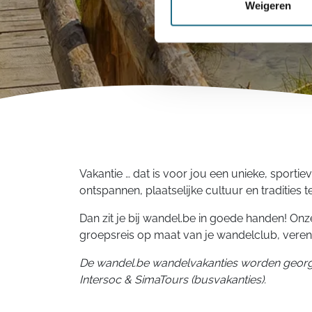
Weigeren
Vakantie … dat is voor jou een unieke, sporti
ontspannen, plaatselijke cultuur en tradities t
Dan zit je bij wandel.be in goede handen! O
groepsreis op maat van je wandelclub, vereni
De wandel.be wandelvakanties worden georg
Intersoc & SimaTours (busvakanties).