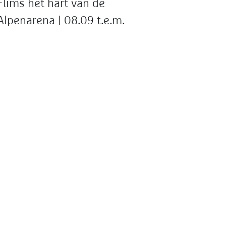
Flims het hart van de
Alpenarena | 08.09 t.e.m.
17.09.2027
Het dorpje Flims wordt vaak in één adem
genoemd met Laax en Falera. De drie
Graübunder dorpen vormen het hart van de
Alpenarena.
Lees meer
1
2