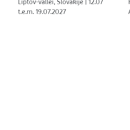
Liptov-vallei, Slovakije | 12.07
t.e.m. 19.07.2027
Liptov is de mooiste regio van Slovakije,
omringd door de hoogste bergtoppen van
de Karpaten en met centraal het stuwmeer
de Liptov-zee. Je wandelt er door mooie
landschappen, een ongerepte natuur en
authentieke dorpjes.
Lees meer