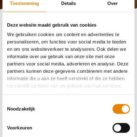
Toestemming
Details
Over
Vakantie … dat is voor jou een unieke, sportieve en
Deze website maakt gebruik van cookies
gezellige wandelvakantie? Het moment waar je
We gebruiken cookies om content en advertenties te
reikhalzend naar uitkijkt om zorgeloos te genieten, te
personaliseren, om functies voor social media te bieden
ontspannen, plaatselijke cultuur en tradities te ervaren.
en om ons websiteverkeer te analyseren. Ook delen we
Waarbij je in alle veiligheid en zonder zorgen voor jou kan
informatie over uw gebruik van onze site met onze
afreizen?
partners voor social media, adverteren en analyse. Deze
partners kunnen deze gegevens combineren met andere
Dan zit je bij wandel.be in goede handen! Onze
informatie die u aan ze heeft verstrekt of die ze hebben
wandelreizen worden steeds begeleid door ervaren
verzameld op basis van uw gebruik van hun services.
Nederlandstalige reisbegeleiders. Droom je van een
groepsreis op maat van je wandelclub, vereniging of
vriendenkring? Ook dan kan wandel.be je hierbij helpen.
Toestemmingsselectie
Noodzakelijk
De wandel.be wandelvakanties worden georganiseerd
door Wandelsport Vlaanderen vzw in samenwerking met
Voorkeuren
Vayamundo (vakantiedomeinen), Intersoc & SimaTours
(busvakanties).