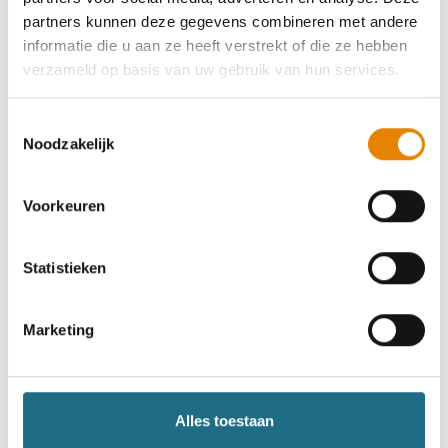
partners kunnen deze gegevens combineren met andere
informatie die u aan ze heeft verstrekt of die ze hebben
verzameld op basis van uw gebruik van hun services.
Straatnaam
Huisnummer
Toestemmingsselectie
Noodzakelijk
Gemeente / stad
Postcode
Voorkeuren
Statistieken
Gegevens reispartner
Naam
Voornaam
Marketing
Alles toestaan
Naam van je wandelclub
Lidnummer Wandelsport
Vlaanderen vzw