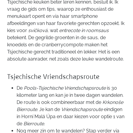
Tsjechische keuken beter leren kennen, besluit ik. Ik
vraag de gids om tips, waarop ze enthousiast de
menukaart opent en via haar smartphone
afbeeldingen van haar favoriete gerechten opzoekt. Ik
kies voor
svíčková
, wat
entrecote in roomsaus
betekent. De gegrilde groenten in de saus, de
knoedels en de cranberrycompote maken het
Tsjechische gerecht traditioneel én lekker. Het is een
absolute aanrader, net zoals deze leuke wandelroute.
Tsjechische Vriendschapsroute
De
Pools-Tsjechische Vriendschapsroute
is 30
kilometer lang en kan je in twee dagen wandelen.
De route is ook combineerbaar met de
Krkonoše
Bierroute
. Je kan de
Vriendschapsroute
eindigen
in Horní Malá Úpa en daar kiezen voor optie 1 van
de
Bierroute
.
Nog meer zin om te wandelen? Stap verder via