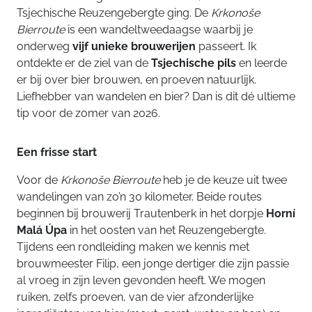
Tsjechische Reuzengebergte ging. De
Krkonoše
Bierroute
is een wandeltweedaagse waarbij je
onderweg
vijf unieke brouwerijen
passeert. Ik
ontdekte er de ziel van de
Tsjechische pils
en leerde
er bij over bier brouwen, en proeven natuurlijk.
Liefhebber van wandelen en bier? Dan is dit dé ultieme
tip voor de zomer van 2026.
Een frisse start
Voor de
Krkonoše Bierroute
heb je de keuze uit twee
wandelingen van zo’n 30 kilometer. Beide routes
beginnen bij brouwerij Trautenberk in het dorpje
Horní
Malá Úpa
in het oosten van het Reuzengebergte.
Tijdens een rondleiding maken we kennis met
brouwmeester Filip, een jonge dertiger die zijn passie
al vroeg in zijn leven gevonden heeft. We mogen
ruiken, zelfs proeven, van de vier afzonderlijke