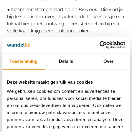
● Neem een stempelkaart op de
Bierroute
. Die vind je
bij de start in brouwerij Trautenberk. Telkens als je een
lokaal bier proeft, ontvang je een stempel en bij een
volle kaart krijg je een leuk aandenken.
● Proef
Trautenberk APA 14
, volgens het oordeel van
mijn reisgenoten het beste bier van de route.
Toestemming
Details
Over
Pools-Tsjechische vriendschapsroute
Te voet een
landsgrens
oversteken is een
Deze website maakt gebruik van cookies
bijzonderheid waar ik tijdens deze route voortdurend
We gebruiken cookies om content en advertenties te
van mocht genieten, met als decor de
groene
personaliseren, om functies voor social media te bieden
weilanden
en
rotsachtige bergtoppen
van het
en om ons websiteverkeer te analyseren. Ook delen we
Reuzengebergte. Het pad van de
Pools-Tsjechische
informatie over uw gebruik van onze site met onze
vriendschapsroute
bestaat al sinds 1961, maar werd
partners voor social media, adverteren en analyse. Deze
toen door buitenstaanders nauwelijks bewandeld
partners kunnen deze gegevens combineren met andere
vanwege alle grenscontroles. In het Europa van