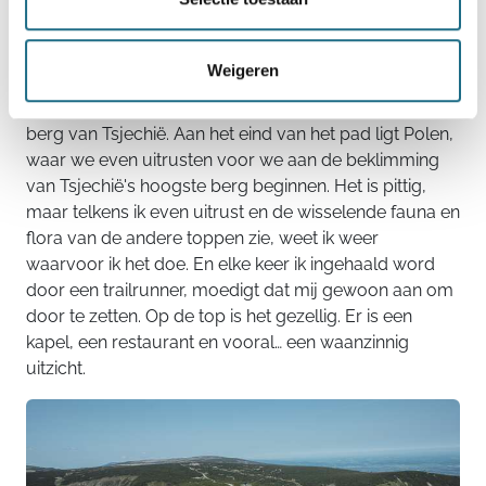
landen dierbaar is, merken we aan de
uitstekend
onderhouden paden
,
gezellige rustplekjes
en
waterbronnen
langs de route. We wandelen verder
Weigeren
en komen al snel terecht op het prachtige
plankenpad
met zicht op de
Sněžka
, de hoogste
berg van Tsjechië. Aan het eind van het pad ligt Polen,
waar we even uitrusten voor we aan de beklimming
van Tsjechië's hoogste berg beginnen. Het is pittig,
maar telkens ik even uitrust en de wisselende fauna en
flora van de andere toppen zie, weet ik weer
waarvoor ik het doe. En elke keer ik ingehaald word
door een trailrunner, moedigt dat mij gewoon aan om
door te zetten. Op de top is het gezellig. Er is een
kapel, een restaurant en vooral… een waanzinnig
uitzicht.