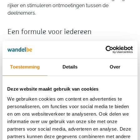
rijker en stimuleren ontmoetingen tussen de
deelnemers.
Een formule voor iedereen
Deelnemers krijgen de keuze: het volledige vijfdaagse
avontuur beleven of één of meerdere etappes
afzonderlijk meestappen. Dankzij een organisatie die
volledig is afgestemd op het comfort van de
Toestemming
Details
Over
wandelaars – met bagagevervoer, maaltijden,
camping en transfers – kan iedereen zich
concentreren op wat echt belangrijk is: wandelen,
Deze website maakt gebruik van cookies
ademhalen en genieten van de omgeving.
We gebruiken cookies om content en advertenties te
personaliseren, om functies voor social media te bieden
De deelnameprijs voor het volledige vijfdaagse
en om ons websiteverkeer te analyseren. Ook delen we
avontuur bedraagt
€ 300 per persoon
. Wie liever
informatie over uw gebruik van onze site met onze
eerst kennismaakt met het concept, kan ook
partners voor social media, adverteren en analyse. Deze
deelnemen aan een afzonderlijke etappe voor
€ 50
partners kunnen deze gegevens combineren met andere
per persoon
per dag. In beide formules genieten