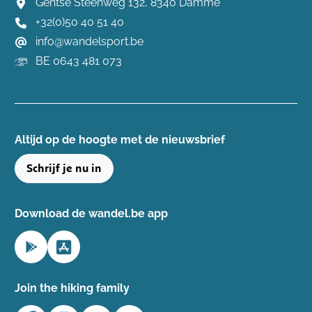
Gentse Steenweg 132, 8340 Damme
+32(0)50 40 51 40
info@wandelsport.be
BE 0643 481 073
Altijd op de hoogte ​met de nieuwsbrief
Schrijf je nu in
Download de wandel.be app
Join the hiking family