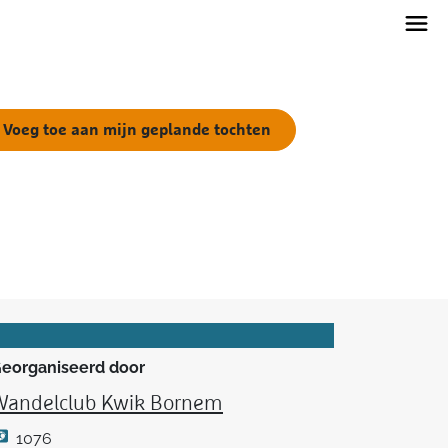
Voeg toe aan mijn geplande tochten
eorganiseerd door
Wandelclub Kwik Bornem
1076