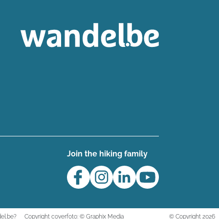
Join the hiking family
el.be?
Copyright coverfoto: © Graphix Media
© Copyright 2026