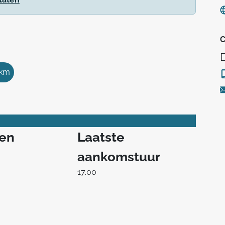
C
 km
ren
Laatste
aankomstuur
17.00