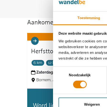
Toestemming
Aankomende wandeltochten v
Deze website maakt gebruik
We gebruiken cookies om cont
websiteverkeer te analyseren
Herfsttocht
media, adverteren en analys
verstrekt of die ze hebben v
6 km
12 km
18 km
Toestemmingsselectie
Zaterdag 3 oktober 2026
Noodzakelijk
Bornem, Antwerpen
Weigeren
Word lid en maak kans op 