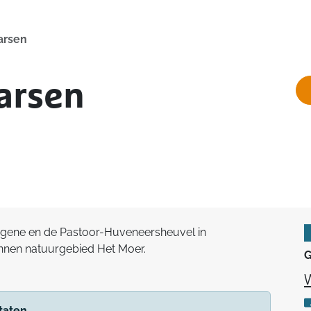
arsen
arsen
Hingene en de Pastoor-Huveneersheuvel in
nnen natuurgebied Het Moer.
G
taten