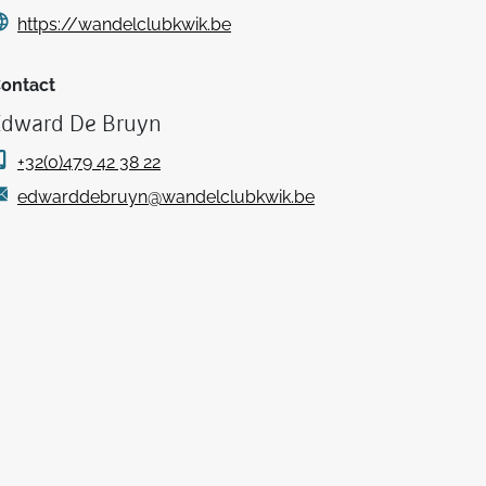
https://wandelclubkwik.be
ontact
Edward De Bruyn
+32(0)479 42 38 22
edwarddebruyn@wandelclubkwik.be