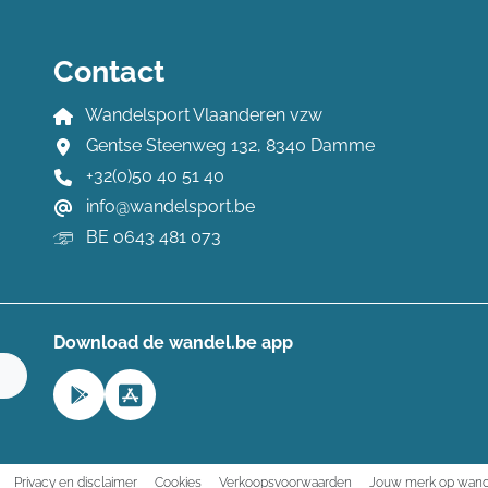
Contact
Wandelsport Vlaanderen vzw
Gentse Steenweg 132, 8340 Damme
+32(0)50 40 51 40
info@wandelsport.be
BE 0643 481 073
Download de wandel.be app
n
Privacy en disclaimer
Cookies
Verkoopsvoorwaarden
Jouw merk op wand