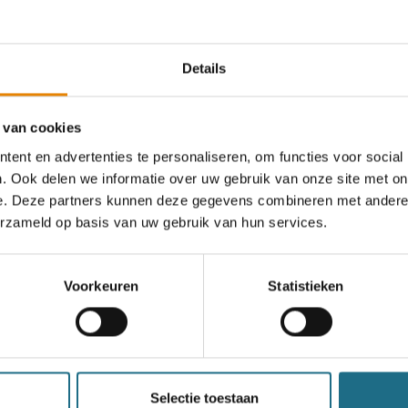
Details
an deze club
 van cookies
ent en advertenties te personaliseren, om functies voor social
. Ook delen we informatie over uw gebruik van onze site met on
Eindejaarstocht
e. Deze partners kunnen deze gegevens combineren met andere i
erzameld op basis van uw gebruik van hun services.
6 km
12 km
18 km
Zaterdag 26 december 2026
Voorkeuren
Statistieken
Bornem, Antwerpen
Selectie toestaan
een ballonvaart