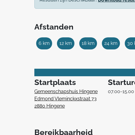
Afstanden
6 km
12 km
18 km
24 km
30
Startplaats
Startu
Gemeenschapshuis Hingene
07.00-15.00
Edmond Vleminckxstraat 73
2880 Hingene
Bereikbaarheid