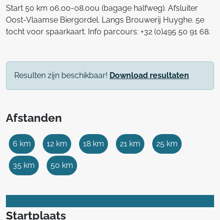
Start 50 km 06.00-08.00u (bagage halfweg). Afsluiter
Oost-Vlaamse Biergordel. Langs Brouwerij Huyghe. 5e
tocht voor spaarkaart. Info parcours: +32 (0)495 50 91 68.
Resulten zijn beschikbaar!
Download resultaten
Afstanden
6 km
12 km
18 km
21 km
25 km
35 km
50 km
Startplaats