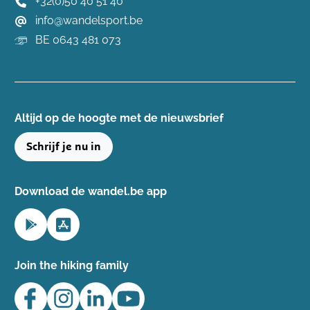
+32(0)50 40 51 40
info@wandelsport.be
BE 0643 481 073
Altijd op de hoogte ​met de nieuwsbrief
Schrijf je nu in
Download de wandel.be app
Join the hiking family