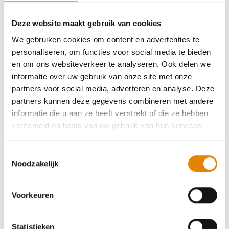
club
Deze website maakt gebruik van cookies
We gebruiken cookies om content en advertenties te
personaliseren, om functies voor social media te bieden
en om ons websiteverkeer te analyseren. Ook delen we
8e Oogsttocht
informatie over uw gebruik van onze site met onze
partners voor social media, adverteren en analyse. Deze
6 km
10 km
14 km
18 km
21 km
partners kunnen deze gegevens combineren met andere
informatie die u aan ze heeft verstrekt of die ze hebben
Zaterdag 15 augustus 2026
verzameld op basis van uw gebruik van hun services.
Sint-Lievens-Houtem, Oost-Vlaanderen
Toestemmingsselectie
Noodzakelijk
Voorkeuren
26ste Deliriumtocht - Wandelgordel
Vlaamse Ardennen
Statistieken