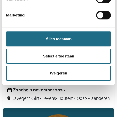
6 km
12 km
18 km
21 km
25 km
35 km
Marketing
Zaterdag 26 september 2026
Melle, Oost-Vlaanderen
Alles toestaan
Selectie toestaan
Wafelentocht
Weigeren
6 km
10 km
14 km
18 km
21 km
Zondag 8 november 2026
Bavegem (Sint-Lievens-Houtem), Oost-Vlaanderen