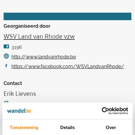
Georganiseerd door
WSV Land van Rhode vzw
3196
http://www.landvanrhode.be
https://www.facebook.com/WSVLandvanRhode/
Contact
Erik Lievens
+32(0)475 78 11 96
erik-lievens@skynet.be
Toestemming
Details
Over
Aankomende wandeltochten van deze