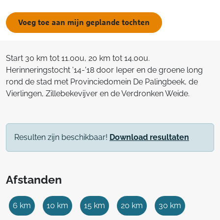
Voeg toe aan mijn geplande tochten
Start 30 km tot 11.00u, 20 km tot 14.00u.
Herinneringstocht '14-'18 door Ieper en de groene long
rond de stad met Provinciedomein De Palingbeek, de
Vierlingen, Zillebekevijver en de Verdronken Weide.
Resulten zijn beschikbaar!
Download resultaten
Afstanden
6 km
10 km
15 km
20 km
30 km