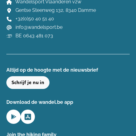
Wandelsport Vlaanderen vzw
Gentse Steenweg 132, 8340 Damme
+32(0)50 40 51 40
info@wandelsport.be
BE 0643 481 073
Altijd op de hoogte ​met de nieuwsbrief
Schrijf je nu in
Download de wandel.be app
Join the hiking family