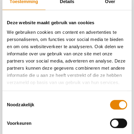
Toestemming
Details
Over
Aantal punten: 2
Deze website maakt gebruik van cookies
We gebruiken cookies om content en advertenties te
personaliseren, om functies voor social media te bieden
Georganiseerd door
en om ons websiteverkeer te analyseren. Ook delen we
100 km van Ieper vzw
informatie over uw gebruik van onze site met onze
partners voor social media, adverteren en analyse. Deze
5194
partners kunnen deze gegevens combineren met andere
http://www.100km.be
informatie die u aan ze heeft verstrekt of die ze hebben
https://www.facebook.com/100KmVanIeper
verzameld op basis van uw gebruik van hun services.
Contact
Toestemmingsselectie
Noodzakelijk
Thierry Buseyne
+32(0)475 53 99 66
Voorkeuren
info@100km.be