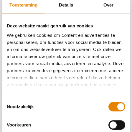
clubkampioenschap
Toestemming
Details
Over
Aantal punten: 1
Deze website maakt gebruik van cookies
We gebruiken cookies om content en advertenties te
personaliseren, om functies voor social media te bieden
Georganiseerd door
en om ons websiteverkeer te analyseren. Ook delen we
informatie over uw gebruik van onze site met onze
100 km van Ieper vzw
partners voor social media, adverteren en analyse. Deze
5194
partners kunnen deze gegevens combineren met andere
http://www.100km.be
informatie die u aan ze heeft verstrekt of die ze hebben
verzameld op basis van uw gebruik van hun services.
https://www.facebook.com/100KmVanIeper
Toestemmingsselectie
Contact
Noodzakelijk
Thierry Buseyne
+32(0)475 53 99 66
Voorkeuren