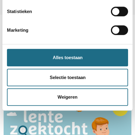
info@100km.be
Statistieken
Marketing
Word lid en maak kans op een
Alles toestaan
ballonvaart
Selectie toestaan
Neem deel
Weigeren