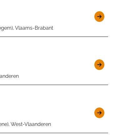
tegem), Vlaams-Brabant
aanderen
ene), West-Vlaanderen