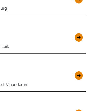
burg
 Luik
est-Vlaanderen