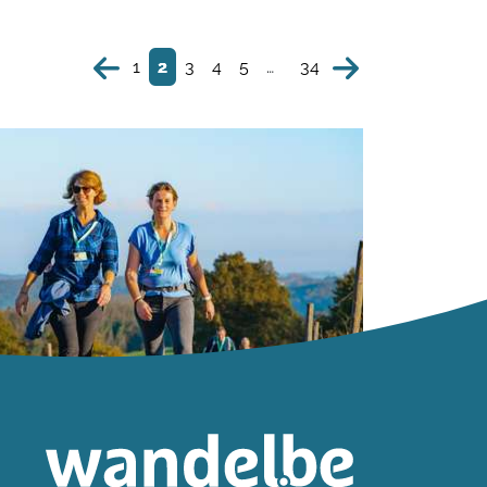
1
2
3
4
5
…
34