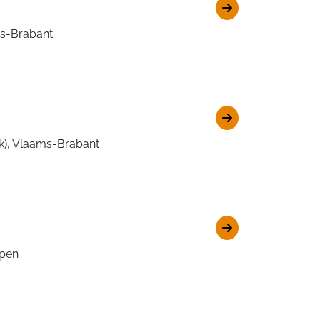
ms-Brabant
), Vlaams-Brabant
pen