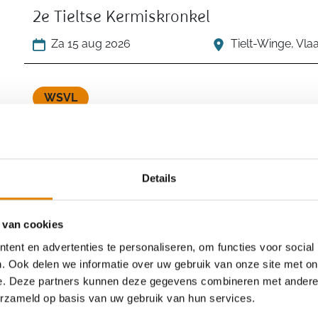
2e Tieltse Kermiskronkel
Za 15 aug 2026
Tielt-Winge, Vl
WSVL
8e Oogsttocht
Za 15 aug 2026
Sint-Lievens-Ho
Details
WSVL
 van cookies
Halfoogsttocht
ent en advertenties te personaliseren, om functies voor social
Za 15 aug 2026
Wevelgem, West
. Ook delen we informatie over uw gebruik van onze site met on
e. Deze partners kunnen deze gegevens combineren met andere i
erzameld op basis van uw gebruik van hun services.
WSVL