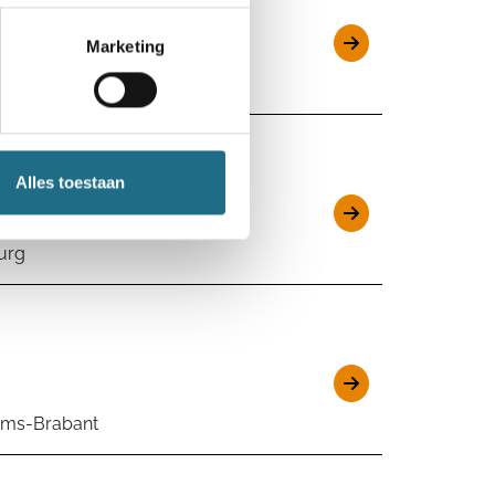
Marketing
tkamp), West-Vlaanderen
Alles toestaan
urg
ams-Brabant