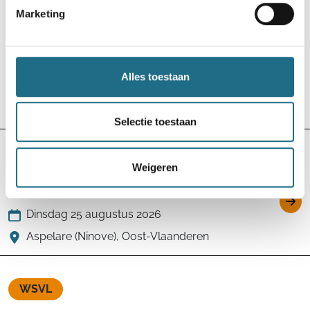
Marketing
FFBMP
53e Marche Internationale des Hautes Fagnes
Sourbrodt
Alles toestaan
Zondag 23 augustus 2026
Sourbrodt (Waimes), Luik
Selectie toestaan
WSVL
Weigeren
Midweekse Zomertocht
Dinsdag 25 augustus 2026
Aspelare (Ninove), Oost-Vlaanderen
WSVL