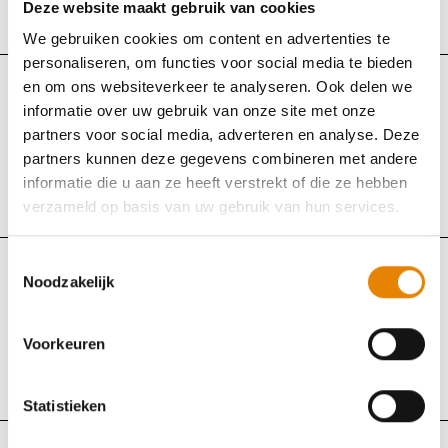
Deze website maakt gebruik van cookies
Lummen, Limburg
We gebruiken cookies om content en advertenties te
personaliseren, om functies voor social media te bieden
en om ons websiteverkeer te analyseren. Ook delen we
WSVL
Trailwalk
Gewijzigd
informatie over uw gebruik van onze site met onze
partners voor social media, adverteren en analyse. Deze
Paddenkoppenland Trail
partners kunnen deze gegevens combineren met andere
Zondag 23 augustus 2026
informatie die u aan ze heeft verstrekt of die ze hebben
verzameld op basis van uw gebruik van hun services.
Ertvelde (Evergem), Oost-Vlaanderen
Toestemmingsselectie
Noodzakelijk
WSVL
Trailwalk
Ravenstein Winetrail
Voorkeuren
Zondag 23 augustus 2026
Wervik, West-Vlaanderen
Statistieken