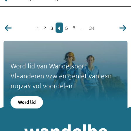
1
2
3
4
5
6
…
34
Word lid van Wandelsport
Vlaanderen vzw en geniet van een
rugzak vol voordelen
Word lid