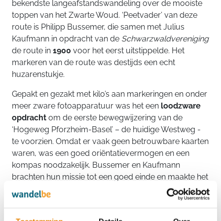
bekendste langeafstandswandeling over de mooiste
toppen van het Zwarte Woud. ‘Peetvader’ van deze
route is Philipp Bussemer, die samen met Julius
Kaufmann in opdracht van de
Schwarzwaldvereniging
de route in
1900
voor het eerst uitstippelde. Het
markeren van de route was destijds een echt
huzarenstukje.
Gepakt en gezakt met kilo’s aan markeringen en onder
meer zware fotoapparatuur was het een
loodzware
opdracht
om de eerste bewegwijzering van de
‘Hogeweg Pforzheim-Basel’ – de huidige Westweg -
te voorzien. Omdat er vaak geen betrouwbare kaarten
waren, was een goed oriëntatievermogen en een
kompas noodzakelijk. Bussemer en Kaufmann
brachten hun missie tot een goed einde en maakte het
pad zo
toegankelijk voor toeristen
. Tot op de dag
van vandaag wordt de route aangeduid door een
rode ruit
op een witte achtergrond, het symbool van