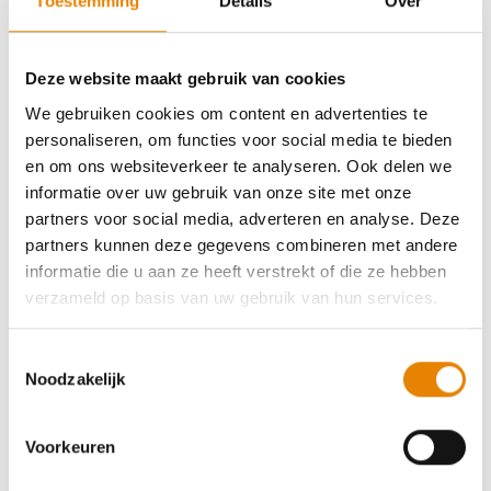
Toestemming
Details
Over
de
Schwarzwaldvereniging
.
De route: ruim 285 kilometer aan
Deze website maakt gebruik van cookies
natuurpracht
We gebruiken cookies om content en advertenties te
personaliseren, om functies voor social media te bieden
De Westweg gidst je over de
mooiste toppen
van het
en om ons websiteverkeer te analyseren. Ook delen we
Zwarte Woud. De route start in Pforzheim, aan de
informatie over uw gebruik van onze site met onze
noordkant van het Zwarte Woud. Na ongeveer 2/3e
partners voor social media, adverteren en analyse. Deze
van de tocht splitst de route zich bij de Titisee in een
partners kunnen deze gegevens combineren met andere
oostelijk en westelijk deel
en eindigt ze uiteindelijk in
informatie die u aan ze heeft verstrekt of die ze hebben
Bazel, op het kruispunt van Duitsland, Frankrijk en
verzameld op basis van uw gebruik van hun services.
Zwitserland. De westelijke variant is zo’n 291 kilometer
lang en is opgesplitst in twaalf etappes. Letterlijk
Toestemmingsselectie
hoogtepunt is hier de
Feldberg
, met ruim 1.200 meter
Noodzakelijk
het hoogste punt van het Zwarte Woud. De oostelijke
routevariant is met 288 kilometer slechts enkele
kilometers korter, en is opgedeeld in dertien etappes.
Voorkeuren
Verwacht je op beide routes aan prachtige bergen,