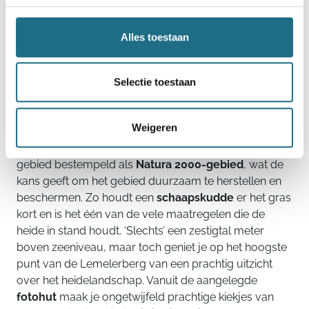
Alles toestaan
Selectie toestaan
Lemelerberg: heideparel bij Zwolle
Weigeren
In de buurt van Zwolle vind je op De Lemelerberg nog
zo’n echte heideparel. Niet voor niets heeft Europa dit
gebied bestempeld als
Natura 2000-gebied
, wat de
kans geeft om het gebied duurzaam te herstellen en
beschermen. Zo houdt een
schaapskudde
er het gras
kort en is het één van de vele maatregelen die de
heide in stand houdt. ‘Slechts’ een zestigtal meter
boven zeeniveau, maar toch geniet je op het hoogste
punt van de Lemelerberg van een prachtig uitzicht
over het heidelandschap. Vanuit de aangelegde
fotohut
maak je ongetwijfeld prachtige kiekjes van