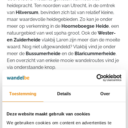
heidepracht. Ten noorden van Utrecht, in de omtrek
van
Hilversum
, bevinden zich tal van relatief kleine,
maar waardevolle heidegebieden. Zo kan je onder
meer op verkenning in de
Hoorneboegse Heide
, een
natuurgebied van wel 190ha groot. Ook de
Wester-
en Zuiderheide
vlakbij Laren zijn meer dan de moeite
waard. Nog niet uitgewandeld? Vlakbij vind je onder
meer de
Bussumerheide
en de
Blaricummerheide
.
Een overzicht van enkele mooie wandelroutes vind je
via onderstaande knop.
Meer info
Toestemming
Details
Over
Natuurpracht op de Veluwezoom -
Posbank
Deze website maakt gebruik van cookies
Misschien wel het bekendste heidegebied in
We gebruiken cookies om content en advertenties te