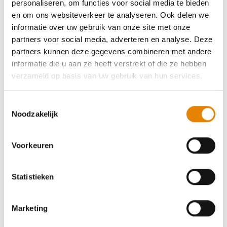
Nederland is de
Veluwezoom
, in de provincie
personaliseren, om functies voor social media te bieden
Gelderland. De Veluwezoom wordt al sinds 1930
en om ons websiteverkeer te analyseren. Ook delen we
beschermd als Nationaal Park en telt
ruim 5.000
informatie over uw gebruik van onze site met onze
hectare
aan prachtige natuur. Het licht glooiende
partners voor social media, adverteren en analyse. Deze
gebied maakt trouwens deel uit van een het grote
partners kunnen deze gegevens combineren met andere
aaneengesloten
natuurgebied De Veluwe
. Het is de
informatie die u aan ze heeft verstrekt of die ze hebben
habitat voor tal van wilde dieren als wilde zwijnen,
verzameld op basis van uw gebruik van hun services.
reeën, edelherten en damherten. De grootste
trekpleisters van het park zijn misschien wel de
Toestemmingsselectie
heideheuvels bij de Posbank
, een droom voor
Noodzakelijk
heidelovers
. Vertrek voor een wandeltocht vanuit het
Bezoekerscentrum Veluwezoom of stel zelf je
Voorkeuren
wandeling samen op het wandelnetwerk
Veluwezoom.
Statistieken
Marketing