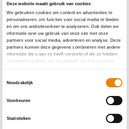
Deze website maakt gebruik van cookies
44e Canteclaermarsen - De Gordel der
We gebruiken cookies om content en advertenties te
Leiestreek
personaliseren, om functies voor social media te bieden
en om ons websiteverkeer te analyseren. Ook delen we
4 km
8 km
12 km
16 km
20 km
25 km
informatie over uw gebruik van onze site met onze
30 km
35 km
partners voor social media, adverteren en analyse. Deze
partners kunnen deze gegevens combineren met andere
Zondag 20 september 2026
informatie die u aan ze heeft verstrekt of die ze hebben
Deinze, Oost-Vlaanderen
verzameld op basis van uw gebruik van hun services.
Toestemmingsselectie
Noodzakelijk
Tweede-dag-van-de-week-tocht
Voorkeuren
4 km
8 km
12 km
16 km
20 km
25 km
30 km
Statistieken
Dinsdag 13 oktober 2026