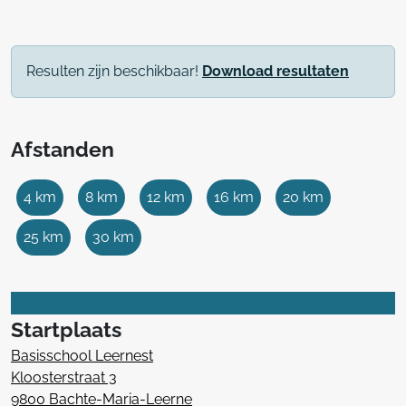
Resulten zijn beschikbaar!
Download resultaten
Afstanden
4 km
8 km
12 km
16 km
20 km
25 km
30 km
Startplaats
Basisschool Leernest
Kloosterstraat 3
9800 Bachte-Maria-Leerne