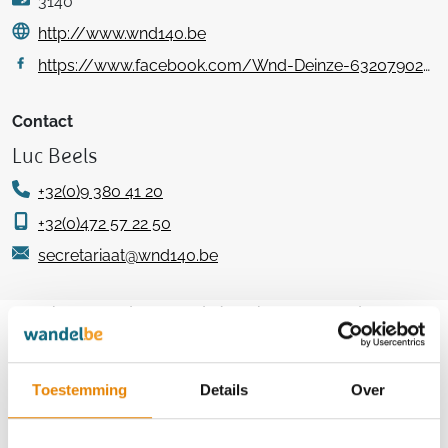
3140
http://www.wnd140.be
https://www.facebook.com/Wnd-Deinze-632079026860259
Contact
Luc Beels
+32(0)9 380 41 20
+32(0)472 57 22 50
secretariaat@wnd140.be
Aankomende wandeltochten van deze
club
Toestemming
Details
Over