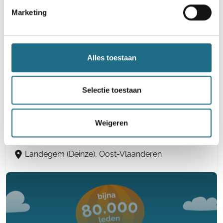
Marketing
Oeselgem (Dentergem), West-Vlaanderen
Alles toestaan
44e Wandel-Mee-Dag - Viggaaltocht
Selectie toestaan
4 km
8 km
12 km
16 km
20 km
25 km
30 km
Weigeren
Zaterdag 21 november 2026
Landegem (Deinze), Oost-Vlaanderen