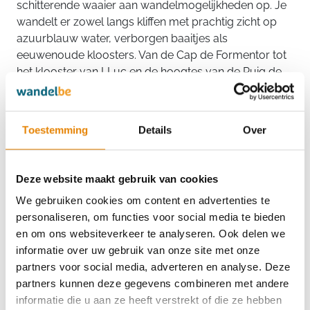
schitterende waaier aan wandelmogelijkheden op. Je
wandelt er zowel langs kliffen met prachtig zicht op
azuurblauw water, verborgen baaitjes als
eeuwenoude kloosters. Van de Cap de Formentor tot
het klooster van LLuc en de hoogtes van de Puig de
Massanella, er is voor iedere wandelaar wat wils op
Mallorca. En uitrusten na je wandeling kan uiteraard
nog steeds op een van de vele prachtige stranden.
Toestemming
Details
Over
Mallorca samen ontdekken met wandel.be? Ontdek
de wandelreis naar Mallorca via onderstaande knop.
Deze website maakt gebruik van cookies
Ga mee op wandel.be reis
We gebruiken cookies om content en advertenties te
personaliseren, om functies voor social media te bieden
en om ons websiteverkeer te analyseren. Ook delen we
informatie over uw gebruik van onze site met onze
partners voor social media, adverteren en analyse. Deze
partners kunnen deze gegevens combineren met andere
informatie die u aan ze heeft verstrekt of die ze hebben