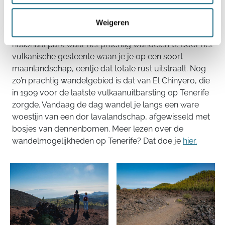
je met ‘El Teide’ de hoogste vulkaan van de
Canarische eilandengroep en meteen ook de hoogste
Weigeren
berg van Spanje. El Teide heeft zelfs een eigen
nationaal park waar het prachtig wandelen is. Door het
vulkanische gesteente waan je je op een soort
maanlandschap, eentje dat totale rust uitstraalt. Nog
zo’n prachtig wandelgebied is dat van El Chinyero, die
in 1909 voor de laatste vulkaanuitbarsting op Tenerife
zorgde. Vandaag de dag wandel je langs een ware
woestijn van een dor lavalandschap, afgewisseld met
bosjes van dennenbomen. Meer lezen over de
wandelmogelijkheden op Tenerife? Dat doe je
hier.